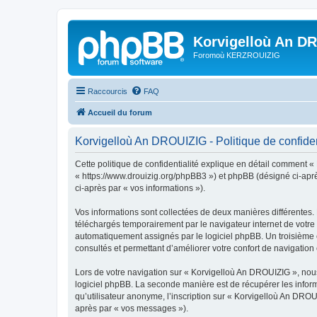
Korvigelloù An D
Foromoù KERZROUIZIG
Raccourcis
FAQ
Accueil du forum
Korvigelloù An DROUIZIG - Politique de confiden
Cette politique de confidentialité explique en détail comment «
« https://www.drouizig.org/phpBB3 ») et phpBB (désigné ci-après 
ci-après par « vos informations »).
Vos informations sont collectées de deux manières différentes.
téléchargés temporairement par le navigateur internet de votre 
automatiquement assignés par le logiciel phpBB. Un troisième co
consultés et permettant d’améliorer votre confort de navigation e
Lors de votre navigation sur « Korvigelloù An DROUIZIG », no
logiciel phpBB. La seconde manière est de récupérer les infor
qu’utilisateur anonyme, l’inscription sur « Korvigelloù An DROU
après par « vos messages »).