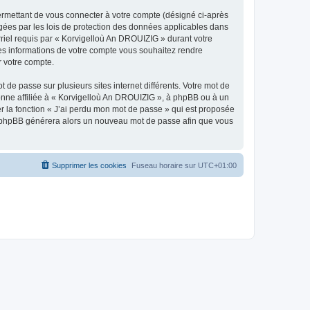
ermettant de vous connecter à votre compte (désigné ci-après
gées par les lois de protection des données applicables dans
rriel requis par « Korvigelloù An DROUIZIG » durant votre
lles informations de votre compte vous souhaitez rendre
r votre compte.
 de passe sur plusieurs sites internet différents. Votre mot de
nne affiliée à « Korvigelloù An DROUIZIG », à phpBB ou à un
er la fonction « J’ai perdu mon mot de passe » qui est proposée
ciel phpBB générera alors un nouveau mot de passe afin que vous
Supprimer les cookies
Fuseau horaire sur
UTC+01:00