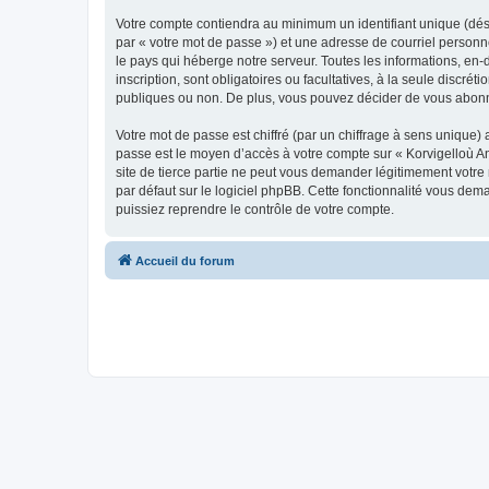
Votre compte contiendra au minimum un identifiant unique (dés
par « votre mot de passe ») et une adresse de courriel person
le pays qui héberge notre serveur. Toutes les informations, en-
inscription, sont obligatoires ou facultatives, à la seule disc
publiques ou non. De plus, vous pouvez décider de vous abonner
Votre mot de passe est chiffré (par un chiffrage à sens unique) 
passe est le moyen d’accès à votre compte sur « Korvigelloù 
site de tierce partie ne peut vous demander légitimement votre
par défaut sur le logiciel phpBB. Cette fonctionnalité vous dem
puissiez reprendre le contrôle de votre compte.
Accueil du forum