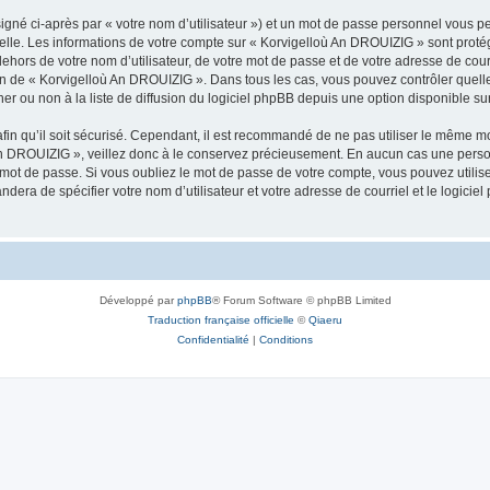
igné ci-après par « votre nom d’utilisateur ») et un mot de passe personnel vous p
nelle. Les informations de votre compte sur « Korvigelloù An DROUIZIG » sont proté
dehors de votre nom d’utilisateur, de votre mot de passe et de votre adresse de cou
rétion de « Korvigelloù An DROUIZIG ». Dans tous les cas, vous pouvez contrôler que
 ou non à la liste de diffusion du logiciel phpBB depuis une option disponible su
afin qu’il soit sécurisé. Cependant, il est recommandé de ne pas utiliser le même mot
An DROUIZIG », veillez donc à le conservez précieusement. En aucun cas une perso
 mot de passe. Si vous oubliez le mot de passe de votre compte, vous pouvez utilis
andera de spécifier votre nom d’utilisateur et votre adresse de courriel et le logi
Développé par
phpBB
® Forum Software © phpBB Limited
Traduction française officielle
©
Qiaeru
Confidentialité
|
Conditions