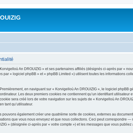
ROUIZIG
tialité
 Korvigelloù An DROUIZIG » et ses partenaires affiliés (désignés ci-après par « nou
par « logiciel phpBB » et « phpBB Limited ») utilisent toutes les informations colle
 Premièrement, en naviguant sur « Korvigelloù An DROUIZIG », le logiciel phpBB gén
ordinateur. Les deux premiers cookies ne contiennent qu’un identifiant utilisateur 
okie sera créé lors de votre navigation sur les sujets de « Korvigelloù An DROUIZI
n tant qu’utilisateur.
us pouvons également créer une quatrième sorte de cookies, externes au document 
mations que vous nous envoyez et que nous collectons. Ceci peut correspondre — m
IZIG » (désignée ci-après par « votre compte ») et les messages que vous publiez ap