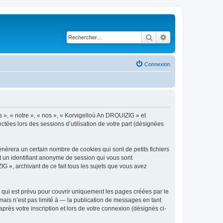
Rechercher
Recherche avancé
Connexion
s », « notre », « nos », « Korvigelloù An DROUIZIG » et
ctées lors des sessions d’utilisation de votre part (désignées
èrera un certain nombre de cookies qui sont de petits fichiers
et un identifiant anonyme de session qui vous sont
G », archivant de ce fait tous les sujets que vous avez
qui est prévu pour couvrir uniquement les pages créées par le
ais n’est pas limité à — la publication de messages en tant
rès votre inscription et lors de votre connexion (désignés ci-