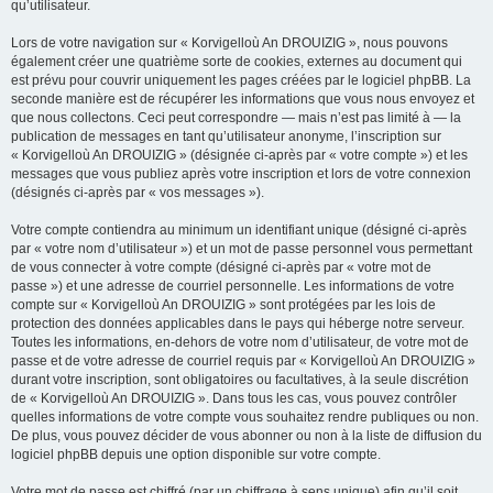
qu’utilisateur.
Lors de votre navigation sur « Korvigelloù An DROUIZIG », nous pouvons
également créer une quatrième sorte de cookies, externes au document qui
est prévu pour couvrir uniquement les pages créées par le logiciel phpBB. La
seconde manière est de récupérer les informations que vous nous envoyez et
que nous collectons. Ceci peut correspondre — mais n’est pas limité à — la
publication de messages en tant qu’utilisateur anonyme, l’inscription sur
« Korvigelloù An DROUIZIG » (désignée ci-après par « votre compte ») et les
messages que vous publiez après votre inscription et lors de votre connexion
(désignés ci-après par « vos messages »).
Votre compte contiendra au minimum un identifiant unique (désigné ci-après
par « votre nom d’utilisateur ») et un mot de passe personnel vous permettant
de vous connecter à votre compte (désigné ci-après par « votre mot de
passe ») et une adresse de courriel personnelle. Les informations de votre
compte sur « Korvigelloù An DROUIZIG » sont protégées par les lois de
protection des données applicables dans le pays qui héberge notre serveur.
Toutes les informations, en-dehors de votre nom d’utilisateur, de votre mot de
passe et de votre adresse de courriel requis par « Korvigelloù An DROUIZIG »
durant votre inscription, sont obligatoires ou facultatives, à la seule discrétion
de « Korvigelloù An DROUIZIG ». Dans tous les cas, vous pouvez contrôler
quelles informations de votre compte vous souhaitez rendre publiques ou non.
De plus, vous pouvez décider de vous abonner ou non à la liste de diffusion du
logiciel phpBB depuis une option disponible sur votre compte.
Votre mot de passe est chiffré (par un chiffrage à sens unique) afin qu’il soit