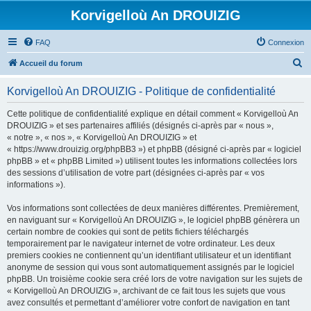
Korvigelloù An DROUIZIG
FAQ
Connexion
R
Accueil du forum
e
Korvigelloù An DROUIZIG - Politique de confidentialité
c
h
Cette politique de confidentialité explique en détail comment « Korvigelloù An
DROUIZIG » et ses partenaires affiliés (désignés ci-après par « nous »,
e
« notre », « nos », « Korvigelloù An DROUIZIG » et
r
« https://www.drouizig.org/phpBB3 ») et phpBB (désigné ci-après par « logiciel
phpBB » et « phpBB Limited ») utilisent toutes les informations collectées lors
c
des sessions d’utilisation de votre part (désignées ci-après par « vos
h
informations »).
e
Vos informations sont collectées de deux manières différentes. Premièrement,
r
en naviguant sur « Korvigelloù An DROUIZIG », le logiciel phpBB génèrera un
certain nombre de cookies qui sont de petits fichiers téléchargés
temporairement par le navigateur internet de votre ordinateur. Les deux
premiers cookies ne contiennent qu’un identifiant utilisateur et un identifiant
anonyme de session qui vous sont automatiquement assignés par le logiciel
phpBB. Un troisième cookie sera créé lors de votre navigation sur les sujets de
« Korvigelloù An DROUIZIG », archivant de ce fait tous les sujets que vous
avez consultés et permettant d’améliorer votre confort de navigation en tant