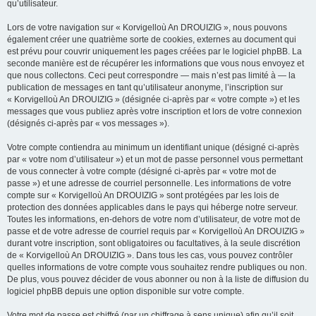
qu’utilisateur.
Lors de votre navigation sur « Korvigelloù An DROUIZIG », nous pouvons
également créer une quatrième sorte de cookies, externes au document qui
est prévu pour couvrir uniquement les pages créées par le logiciel phpBB. La
seconde manière est de récupérer les informations que vous nous envoyez et
que nous collectons. Ceci peut correspondre — mais n’est pas limité à — la
publication de messages en tant qu’utilisateur anonyme, l’inscription sur
« Korvigelloù An DROUIZIG » (désignée ci-après par « votre compte ») et les
messages que vous publiez après votre inscription et lors de votre connexion
(désignés ci-après par « vos messages »).
Votre compte contiendra au minimum un identifiant unique (désigné ci-après
par « votre nom d’utilisateur ») et un mot de passe personnel vous permettant
de vous connecter à votre compte (désigné ci-après par « votre mot de
passe ») et une adresse de courriel personnelle. Les informations de votre
compte sur « Korvigelloù An DROUIZIG » sont protégées par les lois de
protection des données applicables dans le pays qui héberge notre serveur.
Toutes les informations, en-dehors de votre nom d’utilisateur, de votre mot de
passe et de votre adresse de courriel requis par « Korvigelloù An DROUIZIG »
durant votre inscription, sont obligatoires ou facultatives, à la seule discrétion
de « Korvigelloù An DROUIZIG ». Dans tous les cas, vous pouvez contrôler
quelles informations de votre compte vous souhaitez rendre publiques ou non.
De plus, vous pouvez décider de vous abonner ou non à la liste de diffusion du
logiciel phpBB depuis une option disponible sur votre compte.
Votre mot de passe est chiffré (par un chiffrage à sens unique) afin qu’il soit