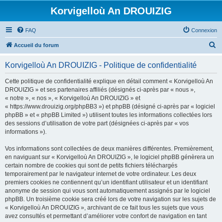
Korvigelloù An DROUIZIG
FAQ
Connexion
R
Accueil du forum
e
Korvigelloù An DROUIZIG - Politique de confidentialité
c
h
Cette politique de confidentialité explique en détail comment « Korvigelloù An
DROUIZIG » et ses partenaires affiliés (désignés ci-après par « nous »,
e
« notre », « nos », « Korvigelloù An DROUIZIG » et
r
« https://www.drouizig.org/phpBB3 ») et phpBB (désigné ci-après par « logiciel
phpBB » et « phpBB Limited ») utilisent toutes les informations collectées lors
c
des sessions d’utilisation de votre part (désignées ci-après par « vos
h
informations »).
e
Vos informations sont collectées de deux manières différentes. Premièrement,
r
en naviguant sur « Korvigelloù An DROUIZIG », le logiciel phpBB génèrera un
certain nombre de cookies qui sont de petits fichiers téléchargés
temporairement par le navigateur internet de votre ordinateur. Les deux
premiers cookies ne contiennent qu’un identifiant utilisateur et un identifiant
anonyme de session qui vous sont automatiquement assignés par le logiciel
phpBB. Un troisième cookie sera créé lors de votre navigation sur les sujets de
« Korvigelloù An DROUIZIG », archivant de ce fait tous les sujets que vous
avez consultés et permettant d’améliorer votre confort de navigation en tant