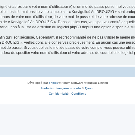
igné ci-après par « votre nom d’utilisateur ») et un mot de passe personnel vous p
nelle. Les informations de votre compte sur « Korvigelloù An DROUIZIG » sont proté
dehors de votre nom d’utilisateur, de votre mot de passe et de votre adresse de cou
rétion de « Korvigelloù An DROUIZIG ». Dans tous les cas, vous pouvez contrôler que
 ou non à la liste de diffusion du logiciel phpBB depuis une option disponible su
afin qu’il soit sécurisé. Cependant, il est recommandé de ne pas utiliser le même mot
An DROUIZIG », veillez donc à le conservez précieusement. En aucun cas une perso
 mot de passe. Si vous oubliez le mot de passe de votre compte, vous pouvez utilis
andera de spécifier votre nom d’utilisateur et votre adresse de courriel et le logi
Développé par
phpBB
® Forum Software © phpBB Limited
Traduction française officielle
©
Qiaeru
Confidentialité
|
Conditions