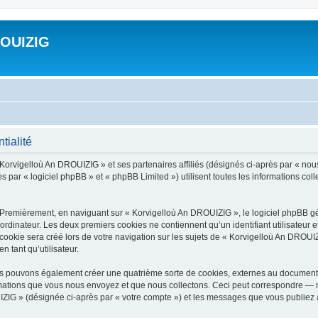
ROUIZIG
tialité
 Korvigelloù An DROUIZIG » et ses partenaires affiliés (désignés ci-après par « nou
par « logiciel phpBB » et « phpBB Limited ») utilisent toutes les informations colle
 Premièrement, en naviguant sur « Korvigelloù An DROUIZIG », le logiciel phpBB gén
ordinateur. Les deux premiers cookies ne contiennent qu’un identifiant utilisateur 
okie sera créé lors de votre navigation sur les sujets de « Korvigelloù An DROUIZI
n tant qu’utilisateur.
us pouvons également créer une quatrième sorte de cookies, externes au document 
mations que vous nous envoyez et que nous collectons. Ceci peut correspondre — m
IZIG » (désignée ci-après par « votre compte ») et les messages que vous publiez ap