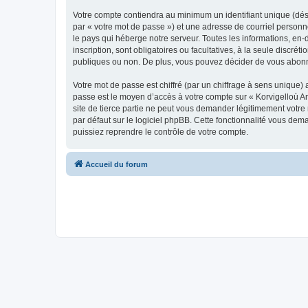
Votre compte contiendra au minimum un identifiant unique (dés
par « votre mot de passe ») et une adresse de courriel person
le pays qui héberge notre serveur. Toutes les informations, en-
inscription, sont obligatoires ou facultatives, à la seule disc
publiques ou non. De plus, vous pouvez décider de vous abonner
Votre mot de passe est chiffré (par un chiffrage à sens unique) 
passe est le moyen d’accès à votre compte sur « Korvigelloù 
site de tierce partie ne peut vous demander légitimement votre
par défaut sur le logiciel phpBB. Cette fonctionnalité vous dem
puissiez reprendre le contrôle de votre compte.
Accueil du forum