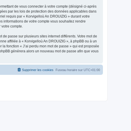
ermettant de vous connecter à votre compte (désigné ci-après
gées par les lois de protection des données applicables dans
rriel requis par « Korvigelloù An DROUIZIG » durant votre
lles informations de votre compte vous souhaitez rendre
r votre compte.
 de passe sur plusieurs sites internet différents. Votre mot de
nne affiliée à « Korvigelloù An DROUIZIG », à phpBB ou à un
er la fonction « J’ai perdu mon mot de passe » qui est proposée
ciel phpBB générera alors un nouveau mot de passe afin que vous
Supprimer les cookies
Fuseau horaire sur
UTC+01:00