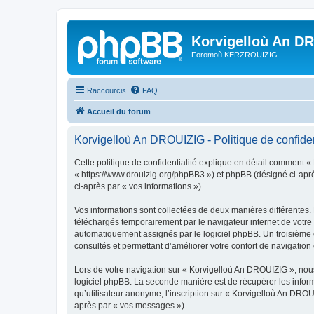
Korvigelloù An D
Foromoù KERZROUIZIG
Raccourcis
FAQ
Accueil du forum
Korvigelloù An DROUIZIG - Politique de confiden
Cette politique de confidentialité explique en détail comment «
« https://www.drouizig.org/phpBB3 ») et phpBB (désigné ci-après 
ci-après par « vos informations »).
Vos informations sont collectées de deux manières différentes.
téléchargés temporairement par le navigateur internet de votre 
automatiquement assignés par le logiciel phpBB. Un troisième co
consultés et permettant d’améliorer votre confort de navigation e
Lors de votre navigation sur « Korvigelloù An DROUIZIG », no
logiciel phpBB. La seconde manière est de récupérer les infor
qu’utilisateur anonyme, l’inscription sur « Korvigelloù An DROU
après par « vos messages »).