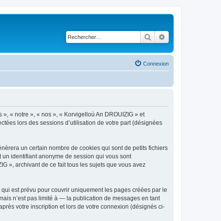
Rechercher
Recherche avancé
Connexion
s », « notre », « nos », « Korvigelloù An DROUIZIG » et
ctées lors des sessions d’utilisation de votre part (désignées
èrera un certain nombre de cookies qui sont de petits fichiers
et un identifiant anonyme de session qui vous sont
G », archivant de ce fait tous les sujets que vous avez
qui est prévu pour couvrir uniquement les pages créées par le
ais n’est pas limité à — la publication de messages en tant
rès votre inscription et lors de votre connexion (désignés ci-