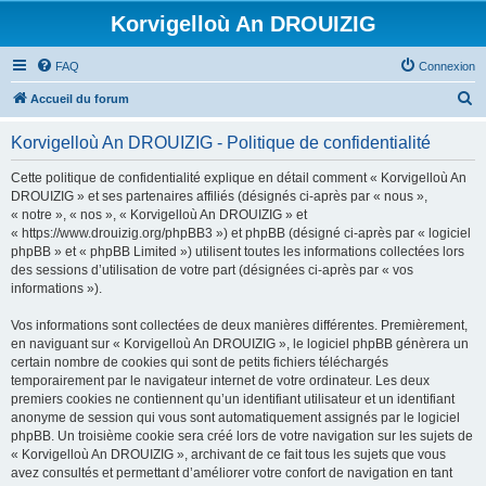
Korvigelloù An DROUIZIG
FAQ
Connexion
R
Accueil du forum
e
Korvigelloù An DROUIZIG - Politique de confidentialité
c
h
Cette politique de confidentialité explique en détail comment « Korvigelloù An
DROUIZIG » et ses partenaires affiliés (désignés ci-après par « nous »,
e
« notre », « nos », « Korvigelloù An DROUIZIG » et
r
« https://www.drouizig.org/phpBB3 ») et phpBB (désigné ci-après par « logiciel
phpBB » et « phpBB Limited ») utilisent toutes les informations collectées lors
c
des sessions d’utilisation de votre part (désignées ci-après par « vos
h
informations »).
e
Vos informations sont collectées de deux manières différentes. Premièrement,
r
en naviguant sur « Korvigelloù An DROUIZIG », le logiciel phpBB génèrera un
certain nombre de cookies qui sont de petits fichiers téléchargés
temporairement par le navigateur internet de votre ordinateur. Les deux
premiers cookies ne contiennent qu’un identifiant utilisateur et un identifiant
anonyme de session qui vous sont automatiquement assignés par le logiciel
phpBB. Un troisième cookie sera créé lors de votre navigation sur les sujets de
« Korvigelloù An DROUIZIG », archivant de ce fait tous les sujets que vous
avez consultés et permettant d’améliorer votre confort de navigation en tant