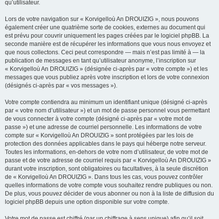
qu’utilisateur.
Lors de votre navigation sur « Korvigelloù An DROUIZIG », nous pouvons
également créer une quatrième sorte de cookies, externes au document qui
est prévu pour couvrir uniquement les pages créées par le logiciel phpBB. La
seconde manière est de récupérer les informations que vous nous envoyez et
que nous collectons. Ceci peut correspondre — mais n’est pas limité à — la
publication de messages en tant qu’utilisateur anonyme, l’inscription sur
« Korvigelloù An DROUIZIG » (désignée ci-après par « votre compte ») et les
messages que vous publiez après votre inscription et lors de votre connexion
(désignés ci-après par « vos messages »).
Votre compte contiendra au minimum un identifiant unique (désigné ci-après
par « votre nom d’utilisateur ») et un mot de passe personnel vous permettant
de vous connecter à votre compte (désigné ci-après par « votre mot de
passe ») et une adresse de courriel personnelle. Les informations de votre
compte sur « Korvigelloù An DROUIZIG » sont protégées par les lois de
protection des données applicables dans le pays qui héberge notre serveur.
Toutes les informations, en-dehors de votre nom d’utilisateur, de votre mot de
passe et de votre adresse de courriel requis par « Korvigelloù An DROUIZIG »
durant votre inscription, sont obligatoires ou facultatives, à la seule discrétion
de « Korvigelloù An DROUIZIG ». Dans tous les cas, vous pouvez contrôler
quelles informations de votre compte vous souhaitez rendre publiques ou non.
De plus, vous pouvez décider de vous abonner ou non à la liste de diffusion du
logiciel phpBB depuis une option disponible sur votre compte.
Votre mot de passe est chiffré (par un chiffrage à sens unique) afin qu’il soit