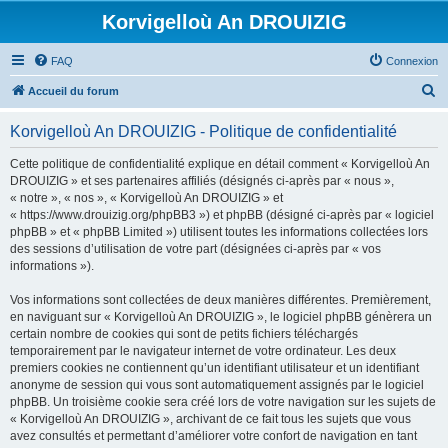
Korvigelloù An DROUIZIG
FAQ
Connexion
R
Accueil du forum
e
Korvigelloù An DROUIZIG - Politique de confidentialité
c
h
Cette politique de confidentialité explique en détail comment « Korvigelloù An
DROUIZIG » et ses partenaires affiliés (désignés ci-après par « nous »,
e
« notre », « nos », « Korvigelloù An DROUIZIG » et
r
« https://www.drouizig.org/phpBB3 ») et phpBB (désigné ci-après par « logiciel
phpBB » et « phpBB Limited ») utilisent toutes les informations collectées lors
c
des sessions d’utilisation de votre part (désignées ci-après par « vos
h
informations »).
e
Vos informations sont collectées de deux manières différentes. Premièrement,
r
en naviguant sur « Korvigelloù An DROUIZIG », le logiciel phpBB génèrera un
certain nombre de cookies qui sont de petits fichiers téléchargés
temporairement par le navigateur internet de votre ordinateur. Les deux
premiers cookies ne contiennent qu’un identifiant utilisateur et un identifiant
anonyme de session qui vous sont automatiquement assignés par le logiciel
phpBB. Un troisième cookie sera créé lors de votre navigation sur les sujets de
« Korvigelloù An DROUIZIG », archivant de ce fait tous les sujets que vous
avez consultés et permettant d’améliorer votre confort de navigation en tant