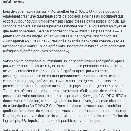
qu’utilisateur.
Lors de votre navigation sur « Korvigelloù An DROUIZIG », nous pouvons
également créer une quatrième sorte de cookies, externes au document qui
est prévu pour couvrir uniquement les pages créées par le logiciel phpBB. La
seconde manière est de récupérer les informations que vous nous envoyez et
que nous collectons. Ceci peut correspondre — mais n’est pas limité à — la
publication de messages en tant qu’utilisateur anonyme, l’inscription sur
« Korvigelloù An DROUIZIG » (désignée ci-après par « votre compte ») et les
messages que vous publiez après votre inscription et lors de votre connexion
(désignés ci-après par « vos messages »).
Votre compte contiendra au minimum un identifiant unique (désigné ci-après
par « votre nom d’utilisateur ») et un mot de passe personnel vous permettant
de vous connecter à votre compte (désigné ci-après par « votre mot de
passe ») et une adresse de courriel personnelle. Les informations de votre
compte sur « Korvigelloù An DROUIZIG » sont protégées par les lois de
protection des données applicables dans le pays qui héberge notre serveur.
Toutes les informations, en-dehors de votre nom d’utilisateur, de votre mot de
passe et de votre adresse de courriel requis par « Korvigelloù An DROUIZIG »
durant votre inscription, sont obligatoires ou facultatives, à la seule discrétion
de « Korvigelloù An DROUIZIG ». Dans tous les cas, vous pouvez contrôler
quelles informations de votre compte vous souhaitez rendre publiques ou non.
De plus, vous pouvez décider de vous abonner ou non à la liste de diffusion du
logiciel phpBB depuis une option disponible sur votre compte.
Votre mot de passe est chiffré (par un chiffrage à sens unique) afin qu’il soit