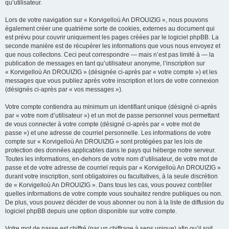
qu’utilisateur.
Lors de votre navigation sur « Korvigelloù An DROUIZIG », nous pouvons
également créer une quatrième sorte de cookies, externes au document qui
est prévu pour couvrir uniquement les pages créées par le logiciel phpBB. La
seconde manière est de récupérer les informations que vous nous envoyez et
que nous collectons. Ceci peut correspondre — mais n’est pas limité à — la
publication de messages en tant qu’utilisateur anonyme, l’inscription sur
« Korvigelloù An DROUIZIG » (désignée ci-après par « votre compte ») et les
messages que vous publiez après votre inscription et lors de votre connexion
(désignés ci-après par « vos messages »).
Votre compte contiendra au minimum un identifiant unique (désigné ci-après
par « votre nom d’utilisateur ») et un mot de passe personnel vous permettant
de vous connecter à votre compte (désigné ci-après par « votre mot de
passe ») et une adresse de courriel personnelle. Les informations de votre
compte sur « Korvigelloù An DROUIZIG » sont protégées par les lois de
protection des données applicables dans le pays qui héberge notre serveur.
Toutes les informations, en-dehors de votre nom d’utilisateur, de votre mot de
passe et de votre adresse de courriel requis par « Korvigelloù An DROUIZIG »
durant votre inscription, sont obligatoires ou facultatives, à la seule discrétion
de « Korvigelloù An DROUIZIG ». Dans tous les cas, vous pouvez contrôler
quelles informations de votre compte vous souhaitez rendre publiques ou non.
De plus, vous pouvez décider de vous abonner ou non à la liste de diffusion du
logiciel phpBB depuis une option disponible sur votre compte.
Votre mot de passe est chiffré (par un chiffrage à sens unique) afin qu’il soit