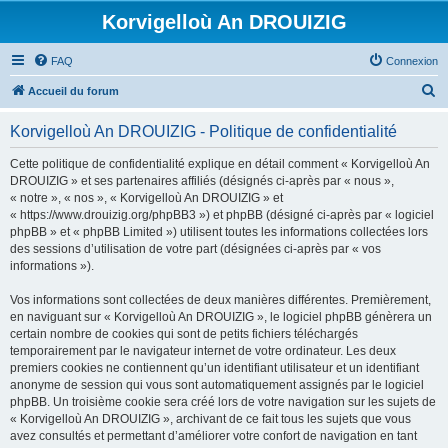
Korvigelloù An DROUIZIG
FAQ
Connexion
R
Accueil du forum
e
Korvigelloù An DROUIZIG - Politique de confidentialité
c
h
Cette politique de confidentialité explique en détail comment « Korvigelloù An
DROUIZIG » et ses partenaires affiliés (désignés ci-après par « nous »,
e
« notre », « nos », « Korvigelloù An DROUIZIG » et
r
« https://www.drouizig.org/phpBB3 ») et phpBB (désigné ci-après par « logiciel
phpBB » et « phpBB Limited ») utilisent toutes les informations collectées lors
c
des sessions d’utilisation de votre part (désignées ci-après par « vos
h
informations »).
e
Vos informations sont collectées de deux manières différentes. Premièrement,
r
en naviguant sur « Korvigelloù An DROUIZIG », le logiciel phpBB génèrera un
certain nombre de cookies qui sont de petits fichiers téléchargés
temporairement par le navigateur internet de votre ordinateur. Les deux
premiers cookies ne contiennent qu’un identifiant utilisateur et un identifiant
anonyme de session qui vous sont automatiquement assignés par le logiciel
phpBB. Un troisième cookie sera créé lors de votre navigation sur les sujets de
« Korvigelloù An DROUIZIG », archivant de ce fait tous les sujets que vous
avez consultés et permettant d’améliorer votre confort de navigation en tant