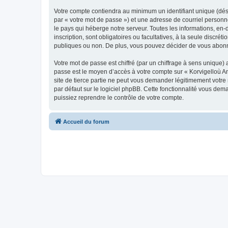
Votre compte contiendra au minimum un identifiant unique (dés
par « votre mot de passe ») et une adresse de courriel person
le pays qui héberge notre serveur. Toutes les informations, en-
inscription, sont obligatoires ou facultatives, à la seule disc
publiques ou non. De plus, vous pouvez décider de vous abonner
Votre mot de passe est chiffré (par un chiffrage à sens unique) 
passe est le moyen d’accès à votre compte sur « Korvigelloù 
site de tierce partie ne peut vous demander légitimement votre
par défaut sur le logiciel phpBB. Cette fonctionnalité vous dem
puissiez reprendre le contrôle de votre compte.
Accueil du forum