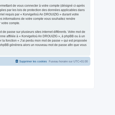
ermettant de vous connecter à votre compte (désigné ci-après
gées par les lois de protection des données applicables dans
rriel requis par « Korvigelloù An DROUIZIG » durant votre
lles informations de votre compte vous souhaitez rendre
r votre compte.
 de passe sur plusieurs sites internet différents. Votre mot de
nne affiliée à « Korvigelloù An DROUIZIG », à phpBB ou à un
er la fonction « J’ai perdu mon mot de passe » qui est proposée
ciel phpBB générera alors un nouveau mot de passe afin que vous
Supprimer les cookies
Fuseau horaire sur
UTC+01:00