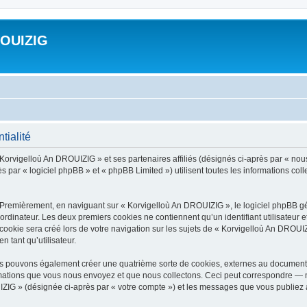
ROUIZIG
tialité
 Korvigelloù An DROUIZIG » et ses partenaires affiliés (désignés ci-après par « nou
par « logiciel phpBB » et « phpBB Limited ») utilisent toutes les informations colle
 Premièrement, en naviguant sur « Korvigelloù An DROUIZIG », le logiciel phpBB gén
ordinateur. Les deux premiers cookies ne contiennent qu’un identifiant utilisateur 
okie sera créé lors de votre navigation sur les sujets de « Korvigelloù An DROUIZI
n tant qu’utilisateur.
us pouvons également créer une quatrième sorte de cookies, externes au document 
mations que vous nous envoyez et que nous collectons. Ceci peut correspondre — m
IZIG » (désignée ci-après par « votre compte ») et les messages que vous publiez ap