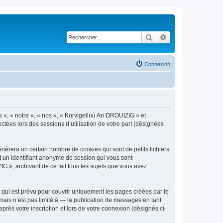
Rechercher
Recherche avancé
Connexion
s », « notre », « nos », « Korvigelloù An DROUIZIG » et
ctées lors des sessions d’utilisation de votre part (désignées
èrera un certain nombre de cookies qui sont de petits fichiers
et un identifiant anonyme de session qui vous sont
G », archivant de ce fait tous les sujets que vous avez
qui est prévu pour couvrir uniquement les pages créées par le
ais n’est pas limité à — la publication de messages en tant
rès votre inscription et lors de votre connexion (désignés ci-