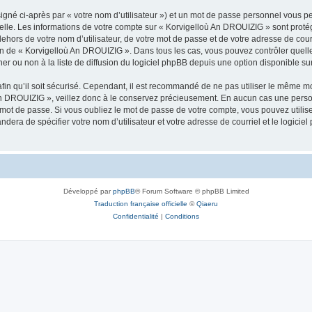
igné ci-après par « votre nom d’utilisateur ») et un mot de passe personnel vous p
nelle. Les informations de votre compte sur « Korvigelloù An DROUIZIG » sont proté
dehors de votre nom d’utilisateur, de votre mot de passe et de votre adresse de cou
rétion de « Korvigelloù An DROUIZIG ». Dans tous les cas, vous pouvez contrôler que
 ou non à la liste de diffusion du logiciel phpBB depuis une option disponible su
afin qu’il soit sécurisé. Cependant, il est recommandé de ne pas utiliser le même mot
An DROUIZIG », veillez donc à le conservez précieusement. En aucun cas une perso
 mot de passe. Si vous oubliez le mot de passe de votre compte, vous pouvez utilis
andera de spécifier votre nom d’utilisateur et votre adresse de courriel et le logi
Développé par
phpBB
® Forum Software © phpBB Limited
Traduction française officielle
©
Qiaeru
Confidentialité
|
Conditions