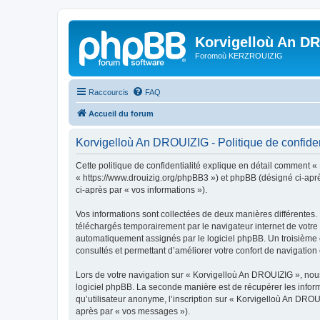
Korvigelloù An D
Foromoù KERZROUIZIG
Raccourcis
FAQ
Accueil du forum
Korvigelloù An DROUIZIG - Politique de confiden
Cette politique de confidentialité explique en détail comment «
« https://www.drouizig.org/phpBB3 ») et phpBB (désigné ci-après 
ci-après par « vos informations »).
Vos informations sont collectées de deux manières différentes.
téléchargés temporairement par le navigateur internet de votre 
automatiquement assignés par le logiciel phpBB. Un troisième co
consultés et permettant d’améliorer votre confort de navigation e
Lors de votre navigation sur « Korvigelloù An DROUIZIG », no
logiciel phpBB. La seconde manière est de récupérer les infor
qu’utilisateur anonyme, l’inscription sur « Korvigelloù An DROU
après par « vos messages »).