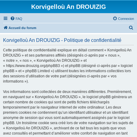
Korvigelloù An DROUIZIG
FAQ
Connexion
R
Accueil du forum
e
Korvigelloù An DROUIZIG - Politique de confidentialité
c
h
Cette politique de confidentialité explique en détail comment « Korvigelloù An
DROUIZIG » et ses partenaires affiliés (désignés ci-après par « nous »,
e
« notre », « nos », « Korvigelloù An DROUIZIG » et
r
« https://www.drouizig.org/phpBB3 ») et phpBB (désigné ci-après par « logiciel
phpBB » et « phpBB Limited ») utilisent toutes les informations collectées lors
c
des sessions d’utilisation de votre part (désignées ci-après par « vos
h
informations »).
e
Vos informations sont collectées de deux manières différentes. Premièrement,
r
en naviguant sur « Korvigelloù An DROUIZIG », le logiciel phpBB génèrera un
certain nombre de cookies qui sont de petits fichiers téléchargés
temporairement par le navigateur internet de votre ordinateur. Les deux
premiers cookies ne contiennent qu’un identifiant utilisateur et un identifiant
anonyme de session qui vous sont automatiquement assignés par le logiciel
phpBB. Un troisième cookie sera créé lors de votre navigation sur les sujets de
« Korvigelloù An DROUIZIG », archivant de ce fait tous les sujets que vous
avez consultés et permettant d’améliorer votre confort de navigation en tant