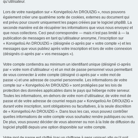
qu’utilisateur.
Lors de votre navigation sur « Korvigelloù An DROUIZIG », nous pouvons
également créer une quatrième sorte de cookies, externes au document qui
est prévu pour couvrir uniquement les pages créées par le logiciel phpBB. La
seconde manière est de récupérer les informations que vous nous envoyez et
que nous collectons. Ceci peut correspondre — mais n’est pas limité à — la
publication de messages en tant qu’utilisateur anonyme, l’inscription sur
« Korvigelloù An DROUIZIG » (désignée ci-après par « votre compte ») et les
messages que vous publiez après votre inscription et lors de votre connexion
(désignés ci-après par « vos messages »).
Votre compte contiendra au minimum un identifiant unique (désigné ci-après
par « votre nom d’utilisateur ») et un mot de passe personnel vous permettant
de vous connecter à votre compte (désigné ci-après par « votre mot de
passe ») et une adresse de courriel personnelle. Les informations de votre
compte sur « Korvigelloù An DROUIZIG » sont protégées par les lois de
protection des données applicables dans le pays qui héberge notre serveur.
Toutes les informations, en-dehors de votre nom d’utilisateur, de votre mot de
passe et de votre adresse de courriel requis par « Korvigelloù An DROUIZIG »
durant votre inscription, sont obligatoires ou facultatives, à la seule discrétion
de « Korvigelloù An DROUIZIG ». Dans tous les cas, vous pouvez contrôler
quelles informations de votre compte vous souhaitez rendre publiques ou non.
De plus, vous pouvez décider de vous abonner ou non à la liste de diffusion du
logiciel phpBB depuis une option disponible sur votre compte.
Votre mot de passe est chiffré (par un chiffrage à sens unique) afin qu’il soit