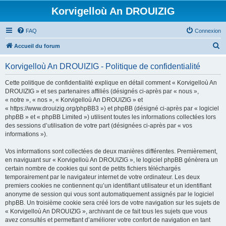
Korvigelloù An DROUIZIG
FAQ
Connexion
R
Accueil du forum
e
Korvigelloù An DROUIZIG - Politique de confidentialité
c
h
Cette politique de confidentialité explique en détail comment « Korvigelloù An
DROUIZIG » et ses partenaires affiliés (désignés ci-après par « nous »,
e
« notre », « nos », « Korvigelloù An DROUIZIG » et
r
« https://www.drouizig.org/phpBB3 ») et phpBB (désigné ci-après par « logiciel
phpBB » et « phpBB Limited ») utilisent toutes les informations collectées lors
c
des sessions d’utilisation de votre part (désignées ci-après par « vos
h
informations »).
e
Vos informations sont collectées de deux manières différentes. Premièrement,
r
en naviguant sur « Korvigelloù An DROUIZIG », le logiciel phpBB génèrera un
certain nombre de cookies qui sont de petits fichiers téléchargés
temporairement par le navigateur internet de votre ordinateur. Les deux
premiers cookies ne contiennent qu’un identifiant utilisateur et un identifiant
anonyme de session qui vous sont automatiquement assignés par le logiciel
phpBB. Un troisième cookie sera créé lors de votre navigation sur les sujets de
« Korvigelloù An DROUIZIG », archivant de ce fait tous les sujets que vous
avez consultés et permettant d’améliorer votre confort de navigation en tant