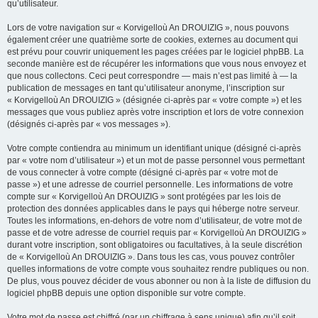
qu’utilisateur.
Lors de votre navigation sur « Korvigelloù An DROUIZIG », nous pouvons
également créer une quatrième sorte de cookies, externes au document qui
est prévu pour couvrir uniquement les pages créées par le logiciel phpBB. La
seconde manière est de récupérer les informations que vous nous envoyez et
que nous collectons. Ceci peut correspondre — mais n’est pas limité à — la
publication de messages en tant qu’utilisateur anonyme, l’inscription sur
« Korvigelloù An DROUIZIG » (désignée ci-après par « votre compte ») et les
messages que vous publiez après votre inscription et lors de votre connexion
(désignés ci-après par « vos messages »).
Votre compte contiendra au minimum un identifiant unique (désigné ci-après
par « votre nom d’utilisateur ») et un mot de passe personnel vous permettant
de vous connecter à votre compte (désigné ci-après par « votre mot de
passe ») et une adresse de courriel personnelle. Les informations de votre
compte sur « Korvigelloù An DROUIZIG » sont protégées par les lois de
protection des données applicables dans le pays qui héberge notre serveur.
Toutes les informations, en-dehors de votre nom d’utilisateur, de votre mot de
passe et de votre adresse de courriel requis par « Korvigelloù An DROUIZIG »
durant votre inscription, sont obligatoires ou facultatives, à la seule discrétion
de « Korvigelloù An DROUIZIG ». Dans tous les cas, vous pouvez contrôler
quelles informations de votre compte vous souhaitez rendre publiques ou non.
De plus, vous pouvez décider de vous abonner ou non à la liste de diffusion du
logiciel phpBB depuis une option disponible sur votre compte.
Votre mot de passe est chiffré (par un chiffrage à sens unique) afin qu’il soit