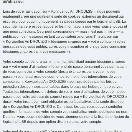
qu’utilisateur.
Lors de votre navigation sur « Korvigelloù An DROUIZIG », nous pouvons
également créer une quatrième sorte de cookies, externes au document qui
est prévu pour couvrir uniquement les pages créées par le logiciel phpBB. La
seconde manière est de récupérer les informations que vous nous envoyez et
que nous collectons. Ceci peut correspondre — mais n’est pas limité à — la
publication de messages en tant qu’utilisateur anonyme, l’inscription sur
« Korvigelloù An DROUIZIG » (désignée ci-après par « votre compte ») et les
messages que vous publiez après votre inscription et lors de votre connexion
(désignés ci-après par « vos messages »).
Votre compte contiendra au minimum un identifiant unique (désigné ci-après
par « votre nom d’utilisateur ») et un mot de passe personnel vous permettant
de vous connecter à votre compte (désigné ci-après par « votre mot de
passe ») et une adresse de courriel personnelle. Les informations de votre
compte sur « Korvigelloù An DROUIZIG » sont protégées par les lois de
protection des données applicables dans le pays qui héberge notre serveur.
Toutes les informations, en-dehors de votre nom d’utilisateur, de votre mot de
passe et de votre adresse de courriel requis par « Korvigelloù An DROUIZIG »
durant votre inscription, sont obligatoires ou facultatives, à la seule discrétion
de « Korvigelloù An DROUIZIG ». Dans tous les cas, vous pouvez contrôler
quelles informations de votre compte vous souhaitez rendre publiques ou non.
De plus, vous pouvez décider de vous abonner ou non à la liste de diffusion du
logiciel phpBB depuis une option disponible sur votre compte.
Votre mot de passe est chiffré (par un chiffrage à sens unique) afin qu’il soit