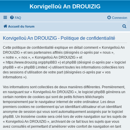
Korvigelloù An DROUIZIG
FAQ
Connexion
R
Accueil du forum
e
Korvigelloù An DROUIZIG - Politique de confidentialité
c
h
Cette politique de confidentialité explique en détail comment « Korvigelloù An
DROUIZIG » et ses partenaires affiliés (désignés ci-après par « nous »,
e
« notre », « nos », « Korvigelloù An DROUIZIG » et
r
« https://www.drouizig.org/phpBB3 ») et phpBB (désigné ci-après par « logiciel
phpBB » et « phpBB Limited ») utilisent toutes les informations collectées lors
c
des sessions d’utilisation de votre part (désignées ci-après par « vos
h
informations »).
e
Vos informations sont collectées de deux manières différentes. Premièrement,
r
en naviguant sur « Korvigelloù An DROUIZIG », le logiciel phpBB génèrera un
certain nombre de cookies qui sont de petits fichiers téléchargés
temporairement par le navigateur internet de votre ordinateur. Les deux
premiers cookies ne contiennent qu’un identifiant utilisateur et un identifiant
anonyme de session qui vous sont automatiquement assignés par le logiciel
phpBB. Un troisième cookie sera créé lors de votre navigation sur les sujets de
« Korvigelloù An DROUIZIG », archivant de ce fait tous les sujets que vous
avez consultés et permettant d’améliorer votre confort de navigation en tant