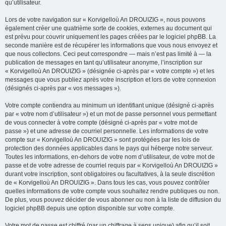
qu’utilisateur.
Lors de votre navigation sur « Korvigelloù An DROUIZIG », nous pouvons
également créer une quatrième sorte de cookies, externes au document qui
est prévu pour couvrir uniquement les pages créées par le logiciel phpBB. La
seconde manière est de récupérer les informations que vous nous envoyez et
que nous collectons. Ceci peut correspondre — mais n’est pas limité à — la
publication de messages en tant qu’utilisateur anonyme, l’inscription sur
« Korvigelloù An DROUIZIG » (désignée ci-après par « votre compte ») et les
messages que vous publiez après votre inscription et lors de votre connexion
(désignés ci-après par « vos messages »).
Votre compte contiendra au minimum un identifiant unique (désigné ci-après
par « votre nom d’utilisateur ») et un mot de passe personnel vous permettant
de vous connecter à votre compte (désigné ci-après par « votre mot de
passe ») et une adresse de courriel personnelle. Les informations de votre
compte sur « Korvigelloù An DROUIZIG » sont protégées par les lois de
protection des données applicables dans le pays qui héberge notre serveur.
Toutes les informations, en-dehors de votre nom d’utilisateur, de votre mot de
passe et de votre adresse de courriel requis par « Korvigelloù An DROUIZIG »
durant votre inscription, sont obligatoires ou facultatives, à la seule discrétion
de « Korvigelloù An DROUIZIG ». Dans tous les cas, vous pouvez contrôler
quelles informations de votre compte vous souhaitez rendre publiques ou non.
De plus, vous pouvez décider de vous abonner ou non à la liste de diffusion du
logiciel phpBB depuis une option disponible sur votre compte.
Votre mot de passe est chiffré (par un chiffrage à sens unique) afin qu’il soit