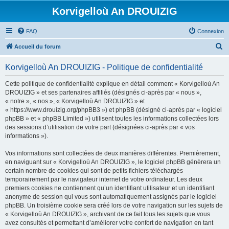
Korvigelloù An DROUIZIG
FAQ
Connexion
R
Accueil du forum
e
Korvigelloù An DROUIZIG - Politique de confidentialité
c
h
Cette politique de confidentialité explique en détail comment « Korvigelloù An
DROUIZIG » et ses partenaires affiliés (désignés ci-après par « nous »,
e
« notre », « nos », « Korvigelloù An DROUIZIG » et
r
« https://www.drouizig.org/phpBB3 ») et phpBB (désigné ci-après par « logiciel
phpBB » et « phpBB Limited ») utilisent toutes les informations collectées lors
c
des sessions d’utilisation de votre part (désignées ci-après par « vos
h
informations »).
e
Vos informations sont collectées de deux manières différentes. Premièrement,
r
en naviguant sur « Korvigelloù An DROUIZIG », le logiciel phpBB génèrera un
certain nombre de cookies qui sont de petits fichiers téléchargés
temporairement par le navigateur internet de votre ordinateur. Les deux
premiers cookies ne contiennent qu’un identifiant utilisateur et un identifiant
anonyme de session qui vous sont automatiquement assignés par le logiciel
phpBB. Un troisième cookie sera créé lors de votre navigation sur les sujets de
« Korvigelloù An DROUIZIG », archivant de ce fait tous les sujets que vous
avez consultés et permettant d’améliorer votre confort de navigation en tant