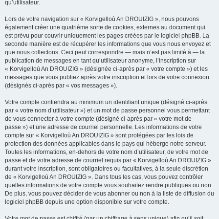
qu’utilisateur.
Lors de votre navigation sur « Korvigelloù An DROUIZIG », nous pouvons
également créer une quatrième sorte de cookies, externes au document qui
est prévu pour couvrir uniquement les pages créées par le logiciel phpBB. La
seconde manière est de récupérer les informations que vous nous envoyez et
que nous collectons. Ceci peut correspondre — mais n’est pas limité à — la
publication de messages en tant qu’utilisateur anonyme, l’inscription sur
« Korvigelloù An DROUIZIG » (désignée ci-après par « votre compte ») et les
messages que vous publiez après votre inscription et lors de votre connexion
(désignés ci-après par « vos messages »).
Votre compte contiendra au minimum un identifiant unique (désigné ci-après
par « votre nom d’utilisateur ») et un mot de passe personnel vous permettant
de vous connecter à votre compte (désigné ci-après par « votre mot de
passe ») et une adresse de courriel personnelle. Les informations de votre
compte sur « Korvigelloù An DROUIZIG » sont protégées par les lois de
protection des données applicables dans le pays qui héberge notre serveur.
Toutes les informations, en-dehors de votre nom d’utilisateur, de votre mot de
passe et de votre adresse de courriel requis par « Korvigelloù An DROUIZIG »
durant votre inscription, sont obligatoires ou facultatives, à la seule discrétion
de « Korvigelloù An DROUIZIG ». Dans tous les cas, vous pouvez contrôler
quelles informations de votre compte vous souhaitez rendre publiques ou non.
De plus, vous pouvez décider de vous abonner ou non à la liste de diffusion du
logiciel phpBB depuis une option disponible sur votre compte.
Votre mot de passe est chiffré (par un chiffrage à sens unique) afin qu’il soit