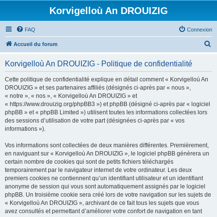
Korvigelloù An DROUIZIG
FAQ
Connexion
R
Accueil du forum
e
Korvigelloù An DROUIZIG - Politique de confidentialité
c
h
Cette politique de confidentialité explique en détail comment « Korvigelloù An
DROUIZIG » et ses partenaires affiliés (désignés ci-après par « nous »,
e
« notre », « nos », « Korvigelloù An DROUIZIG » et
r
« https://www.drouizig.org/phpBB3 ») et phpBB (désigné ci-après par « logiciel
phpBB » et « phpBB Limited ») utilisent toutes les informations collectées lors
c
des sessions d’utilisation de votre part (désignées ci-après par « vos
h
informations »).
e
Vos informations sont collectées de deux manières différentes. Premièrement,
r
en naviguant sur « Korvigelloù An DROUIZIG », le logiciel phpBB génèrera un
certain nombre de cookies qui sont de petits fichiers téléchargés
temporairement par le navigateur internet de votre ordinateur. Les deux
premiers cookies ne contiennent qu’un identifiant utilisateur et un identifiant
anonyme de session qui vous sont automatiquement assignés par le logiciel
phpBB. Un troisième cookie sera créé lors de votre navigation sur les sujets de
« Korvigelloù An DROUIZIG », archivant de ce fait tous les sujets que vous
avez consultés et permettant d’améliorer votre confort de navigation en tant