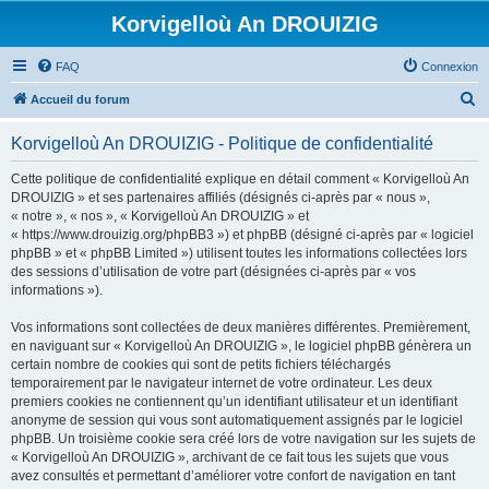
Korvigelloù An DROUIZIG
FAQ
Connexion
R
Accueil du forum
e
Korvigelloù An DROUIZIG - Politique de confidentialité
c
h
Cette politique de confidentialité explique en détail comment « Korvigelloù An
DROUIZIG » et ses partenaires affiliés (désignés ci-après par « nous »,
e
« notre », « nos », « Korvigelloù An DROUIZIG » et
r
« https://www.drouizig.org/phpBB3 ») et phpBB (désigné ci-après par « logiciel
phpBB » et « phpBB Limited ») utilisent toutes les informations collectées lors
c
des sessions d’utilisation de votre part (désignées ci-après par « vos
h
informations »).
e
Vos informations sont collectées de deux manières différentes. Premièrement,
r
en naviguant sur « Korvigelloù An DROUIZIG », le logiciel phpBB génèrera un
certain nombre de cookies qui sont de petits fichiers téléchargés
temporairement par le navigateur internet de votre ordinateur. Les deux
premiers cookies ne contiennent qu’un identifiant utilisateur et un identifiant
anonyme de session qui vous sont automatiquement assignés par le logiciel
phpBB. Un troisième cookie sera créé lors de votre navigation sur les sujets de
« Korvigelloù An DROUIZIG », archivant de ce fait tous les sujets que vous
avez consultés et permettant d’améliorer votre confort de navigation en tant