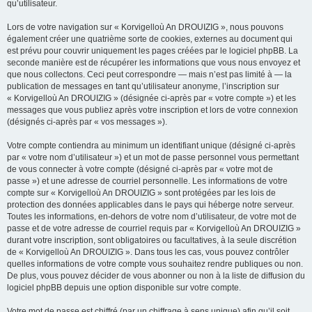
qu’utilisateur.
Lors de votre navigation sur « Korvigelloù An DROUIZIG », nous pouvons
également créer une quatrième sorte de cookies, externes au document qui
est prévu pour couvrir uniquement les pages créées par le logiciel phpBB. La
seconde manière est de récupérer les informations que vous nous envoyez et
que nous collectons. Ceci peut correspondre — mais n’est pas limité à — la
publication de messages en tant qu’utilisateur anonyme, l’inscription sur
« Korvigelloù An DROUIZIG » (désignée ci-après par « votre compte ») et les
messages que vous publiez après votre inscription et lors de votre connexion
(désignés ci-après par « vos messages »).
Votre compte contiendra au minimum un identifiant unique (désigné ci-après
par « votre nom d’utilisateur ») et un mot de passe personnel vous permettant
de vous connecter à votre compte (désigné ci-après par « votre mot de
passe ») et une adresse de courriel personnelle. Les informations de votre
compte sur « Korvigelloù An DROUIZIG » sont protégées par les lois de
protection des données applicables dans le pays qui héberge notre serveur.
Toutes les informations, en-dehors de votre nom d’utilisateur, de votre mot de
passe et de votre adresse de courriel requis par « Korvigelloù An DROUIZIG »
durant votre inscription, sont obligatoires ou facultatives, à la seule discrétion
de « Korvigelloù An DROUIZIG ». Dans tous les cas, vous pouvez contrôler
quelles informations de votre compte vous souhaitez rendre publiques ou non.
De plus, vous pouvez décider de vous abonner ou non à la liste de diffusion du
logiciel phpBB depuis une option disponible sur votre compte.
Votre mot de passe est chiffré (par un chiffrage à sens unique) afin qu’il soit