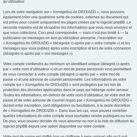
qu’utilisateur.
Lors de votre navigation sur « Korvigelloù An DROUIZIG », nous pouvons
également créer une quatrième sorte de cookies, externes au document qui
est prévu pour couvrir uniquement les pages créées par le logiciel phpBB. La
seconde manière est de récupérer les informations que vous nous envoyez et
que nous collectons. Ceci peut correspondre — mais n’est pas limité à — la
publication de messages en tant qu’utilisateur anonyme, l’inscription sur
« Korvigelloù An DROUIZIG » (désignée ci-après par « votre compte ») et les
messages que vous publiez après votre inscription et lors de votre connexion
(désignés ci-après par « vos messages »).
Votre compte contiendra au minimum un identifiant unique (désigné ci-après
par « votre nom d’utilisateur ») et un mot de passe personnel vous permettant
de vous connecter à votre compte (désigné ci-après par « votre mot de
passe ») et une adresse de courriel personnelle. Les informations de votre
compte sur « Korvigelloù An DROUIZIG » sont protégées par les lois de
protection des données applicables dans le pays qui héberge notre serveur.
Toutes les informations, en-dehors de votre nom d’utilisateur, de votre mot de
passe et de votre adresse de courriel requis par « Korvigelloù An DROUIZIG »
durant votre inscription, sont obligatoires ou facultatives, à la seule discrétion
de « Korvigelloù An DROUIZIG ». Dans tous les cas, vous pouvez contrôler
quelles informations de votre compte vous souhaitez rendre publiques ou non.
De plus, vous pouvez décider de vous abonner ou non à la liste de diffusion du
logiciel phpBB depuis une option disponible sur votre compte.
Votre mot de passe est chiffré (par un chiffrage à sens unique) afin qu’il soit