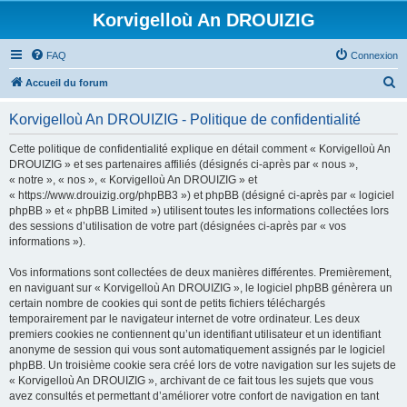
Korvigelloù An DROUIZIG
FAQ
Connexion
R
Accueil du forum
e
Korvigelloù An DROUIZIG - Politique de confidentialité
c
h
Cette politique de confidentialité explique en détail comment « Korvigelloù An
DROUIZIG » et ses partenaires affiliés (désignés ci-après par « nous »,
e
« notre », « nos », « Korvigelloù An DROUIZIG » et
r
« https://www.drouizig.org/phpBB3 ») et phpBB (désigné ci-après par « logiciel
phpBB » et « phpBB Limited ») utilisent toutes les informations collectées lors
c
des sessions d’utilisation de votre part (désignées ci-après par « vos
h
informations »).
e
Vos informations sont collectées de deux manières différentes. Premièrement,
r
en naviguant sur « Korvigelloù An DROUIZIG », le logiciel phpBB génèrera un
certain nombre de cookies qui sont de petits fichiers téléchargés
temporairement par le navigateur internet de votre ordinateur. Les deux
premiers cookies ne contiennent qu’un identifiant utilisateur et un identifiant
anonyme de session qui vous sont automatiquement assignés par le logiciel
phpBB. Un troisième cookie sera créé lors de votre navigation sur les sujets de
« Korvigelloù An DROUIZIG », archivant de ce fait tous les sujets que vous
avez consultés et permettant d’améliorer votre confort de navigation en tant