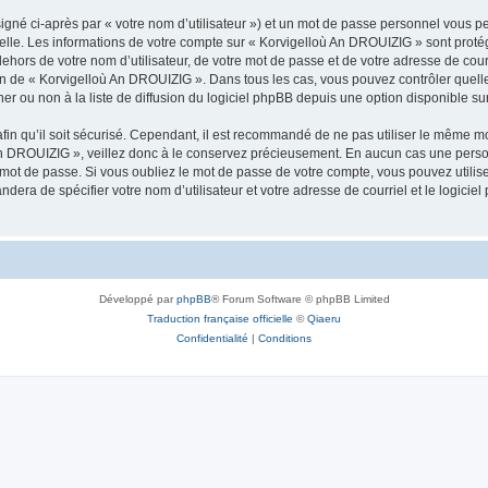
igné ci-après par « votre nom d’utilisateur ») et un mot de passe personnel vous p
nelle. Les informations de votre compte sur « Korvigelloù An DROUIZIG » sont proté
dehors de votre nom d’utilisateur, de votre mot de passe et de votre adresse de cou
rétion de « Korvigelloù An DROUIZIG ». Dans tous les cas, vous pouvez contrôler que
 ou non à la liste de diffusion du logiciel phpBB depuis une option disponible su
afin qu’il soit sécurisé. Cependant, il est recommandé de ne pas utiliser le même mot
An DROUIZIG », veillez donc à le conservez précieusement. En aucun cas une perso
 mot de passe. Si vous oubliez le mot de passe de votre compte, vous pouvez utilis
andera de spécifier votre nom d’utilisateur et votre adresse de courriel et le logi
Développé par
phpBB
® Forum Software © phpBB Limited
Traduction française officielle
©
Qiaeru
Confidentialité
|
Conditions