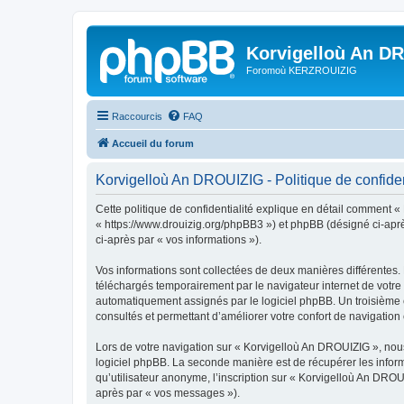
Korvigelloù An D
Foromoù KERZROUIZIG
Raccourcis
FAQ
Accueil du forum
Korvigelloù An DROUIZIG - Politique de confiden
Cette politique de confidentialité explique en détail comment «
« https://www.drouizig.org/phpBB3 ») et phpBB (désigné ci-après 
ci-après par « vos informations »).
Vos informations sont collectées de deux manières différentes.
téléchargés temporairement par le navigateur internet de votre 
automatiquement assignés par le logiciel phpBB. Un troisième co
consultés et permettant d’améliorer votre confort de navigation e
Lors de votre navigation sur « Korvigelloù An DROUIZIG », no
logiciel phpBB. La seconde manière est de récupérer les infor
qu’utilisateur anonyme, l’inscription sur « Korvigelloù An DROU
après par « vos messages »).