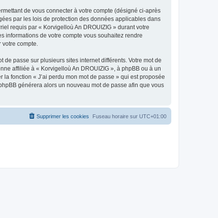
ermettant de vous connecter à votre compte (désigné ci-après
gées par les lois de protection des données applicables dans
rriel requis par « Korvigelloù An DROUIZIG » durant votre
lles informations de votre compte vous souhaitez rendre
r votre compte.
 de passe sur plusieurs sites internet différents. Votre mot de
nne affiliée à « Korvigelloù An DROUIZIG », à phpBB ou à un
er la fonction « J’ai perdu mon mot de passe » qui est proposée
ciel phpBB générera alors un nouveau mot de passe afin que vous
Supprimer les cookies
Fuseau horaire sur
UTC+01:00