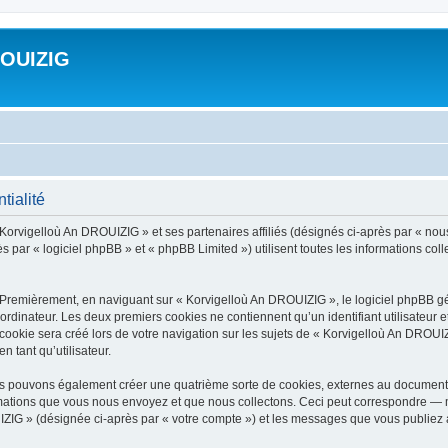
ROUIZIG
tialité
 Korvigelloù An DROUIZIG » et ses partenaires affiliés (désignés ci-après par « nou
par « logiciel phpBB » et « phpBB Limited ») utilisent toutes les informations colle
 Premièrement, en naviguant sur « Korvigelloù An DROUIZIG », le logiciel phpBB gén
ordinateur. Les deux premiers cookies ne contiennent qu’un identifiant utilisateur 
okie sera créé lors de votre navigation sur les sujets de « Korvigelloù An DROUIZI
n tant qu’utilisateur.
us pouvons également créer une quatrième sorte de cookies, externes au document 
mations que vous nous envoyez et que nous collectons. Ceci peut correspondre — m
IZIG » (désignée ci-après par « votre compte ») et les messages que vous publiez ap