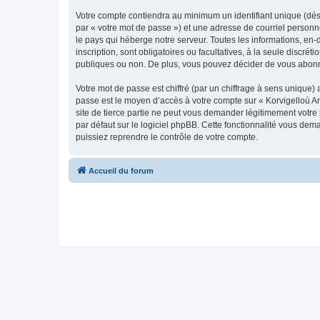
Votre compte contiendra au minimum un identifiant unique (dés
par « votre mot de passe ») et une adresse de courriel person
le pays qui héberge notre serveur. Toutes les informations, en-
inscription, sont obligatoires ou facultatives, à la seule disc
publiques ou non. De plus, vous pouvez décider de vous abonner
Votre mot de passe est chiffré (par un chiffrage à sens unique) 
passe est le moyen d’accès à votre compte sur « Korvigelloù 
site de tierce partie ne peut vous demander légitimement votre
par défaut sur le logiciel phpBB. Cette fonctionnalité vous dem
puissiez reprendre le contrôle de votre compte.
Accueil du forum