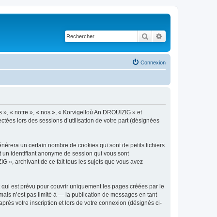
Rechercher
Recherche avancé
Connexion
s », « notre », « nos », « Korvigelloù An DROUIZIG » et
ctées lors des sessions d’utilisation de votre part (désignées
èrera un certain nombre de cookies qui sont de petits fichiers
et un identifiant anonyme de session qui vous sont
G », archivant de ce fait tous les sujets que vous avez
qui est prévu pour couvrir uniquement les pages créées par le
ais n’est pas limité à — la publication de messages en tant
rès votre inscription et lors de votre connexion (désignés ci-