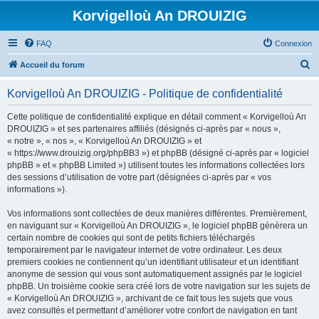
Korvigelloù An DROUIZIG
FAQ
Connexion
R
Accueil du forum
e
Korvigelloù An DROUIZIG - Politique de confidentialité
c
h
Cette politique de confidentialité explique en détail comment « Korvigelloù An
DROUIZIG » et ses partenaires affiliés (désignés ci-après par « nous »,
e
« notre », « nos », « Korvigelloù An DROUIZIG » et
r
« https://www.drouizig.org/phpBB3 ») et phpBB (désigné ci-après par « logiciel
phpBB » et « phpBB Limited ») utilisent toutes les informations collectées lors
c
des sessions d’utilisation de votre part (désignées ci-après par « vos
h
informations »).
e
Vos informations sont collectées de deux manières différentes. Premièrement,
r
en naviguant sur « Korvigelloù An DROUIZIG », le logiciel phpBB génèrera un
certain nombre de cookies qui sont de petits fichiers téléchargés
temporairement par le navigateur internet de votre ordinateur. Les deux
premiers cookies ne contiennent qu’un identifiant utilisateur et un identifiant
anonyme de session qui vous sont automatiquement assignés par le logiciel
phpBB. Un troisième cookie sera créé lors de votre navigation sur les sujets de
« Korvigelloù An DROUIZIG », archivant de ce fait tous les sujets que vous
avez consultés et permettant d’améliorer votre confort de navigation en tant