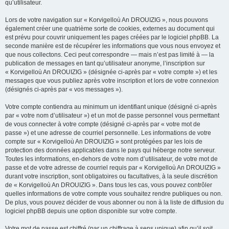
qu’utilisateur.
Lors de votre navigation sur « Korvigelloù An DROUIZIG », nous pouvons
également créer une quatrième sorte de cookies, externes au document qui
est prévu pour couvrir uniquement les pages créées par le logiciel phpBB. La
seconde manière est de récupérer les informations que vous nous envoyez et
que nous collectons. Ceci peut correspondre — mais n’est pas limité à — la
publication de messages en tant qu’utilisateur anonyme, l’inscription sur
« Korvigelloù An DROUIZIG » (désignée ci-après par « votre compte ») et les
messages que vous publiez après votre inscription et lors de votre connexion
(désignés ci-après par « vos messages »).
Votre compte contiendra au minimum un identifiant unique (désigné ci-après
par « votre nom d’utilisateur ») et un mot de passe personnel vous permettant
de vous connecter à votre compte (désigné ci-après par « votre mot de
passe ») et une adresse de courriel personnelle. Les informations de votre
compte sur « Korvigelloù An DROUIZIG » sont protégées par les lois de
protection des données applicables dans le pays qui héberge notre serveur.
Toutes les informations, en-dehors de votre nom d’utilisateur, de votre mot de
passe et de votre adresse de courriel requis par « Korvigelloù An DROUIZIG »
durant votre inscription, sont obligatoires ou facultatives, à la seule discrétion
de « Korvigelloù An DROUIZIG ». Dans tous les cas, vous pouvez contrôler
quelles informations de votre compte vous souhaitez rendre publiques ou non.
De plus, vous pouvez décider de vous abonner ou non à la liste de diffusion du
logiciel phpBB depuis une option disponible sur votre compte.
Votre mot de passe est chiffré (par un chiffrage à sens unique) afin qu’il soit