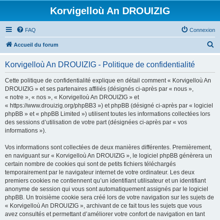
Korvigelloù An DROUIZIG
FAQ
Connexion
R
Accueil du forum
e
Korvigelloù An DROUIZIG - Politique de confidentialité
c
h
Cette politique de confidentialité explique en détail comment « Korvigelloù An
DROUIZIG » et ses partenaires affiliés (désignés ci-après par « nous »,
e
« notre », « nos », « Korvigelloù An DROUIZIG » et
r
« https://www.drouizig.org/phpBB3 ») et phpBB (désigné ci-après par « logiciel
phpBB » et « phpBB Limited ») utilisent toutes les informations collectées lors
c
des sessions d’utilisation de votre part (désignées ci-après par « vos
h
informations »).
e
Vos informations sont collectées de deux manières différentes. Premièrement,
r
en naviguant sur « Korvigelloù An DROUIZIG », le logiciel phpBB génèrera un
certain nombre de cookies qui sont de petits fichiers téléchargés
temporairement par le navigateur internet de votre ordinateur. Les deux
premiers cookies ne contiennent qu’un identifiant utilisateur et un identifiant
anonyme de session qui vous sont automatiquement assignés par le logiciel
phpBB. Un troisième cookie sera créé lors de votre navigation sur les sujets de
« Korvigelloù An DROUIZIG », archivant de ce fait tous les sujets que vous
avez consultés et permettant d’améliorer votre confort de navigation en tant