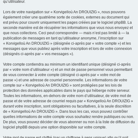
qu’utilisateur.
Lors de votre navigation sur « Korvigelloù An DROUIZIG », nous pouvons
également créer une quatrième sorte de cookies, externes au document qui
est prévu pour couvrir uniquement les pages créées par le logiciel phpBB. La
seconde manière est de récupérer les informations que vous nous envoyez et
que nous collectons. Ceci peut correspondre — mais n’est pas limité à — la
publication de messages en tant qu’utilisateur anonyme, l’inscription sur
« Korvigelloù An DROUIZIG » (désignée ci-après par « votre compte ») et les
messages que vous publiez après votre inscription et lors de votre connexion
(désignés ci-après par « vos messages »).
Votre compte contiendra au minimum un identifiant unique (désigné ci-après
par « votre nom d’utilisateur ») et un mot de passe personnel vous permettant
de vous connecter à votre compte (désigné ci-après par « votre mot de
passe ») et une adresse de courriel personnelle. Les informations de votre
compte sur « Korvigelloù An DROUIZIG » sont protégées par les lois de
protection des données applicables dans le pays qui héberge notre serveur.
Toutes les informations, en-dehors de votre nom d’utilisateur, de votre mot de
passe et de votre adresse de courriel requis par « Korvigelloù An DROUIZIG »
durant votre inscription, sont obligatoires ou facultatives, à la seule discrétion
de « Korvigelloù An DROUIZIG ». Dans tous les cas, vous pouvez contrôler
quelles informations de votre compte vous souhaitez rendre publiques ou non.
De plus, vous pouvez décider de vous abonner ou non à la liste de diffusion du
logiciel phpBB depuis une option disponible sur votre compte.
Votre mot de passe est chiffré (par un chiffrage à sens unique) afin qu’il soit