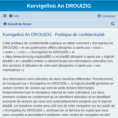
Korvigelloù An DROUIZIG
FAQ
Connexion
R
Accueil du forum
e
Korvigelloù An DROUIZIG - Politique de confidentialité
c
h
Cette politique de confidentialité explique en détail comment « Korvigelloù An
DROUIZIG » et ses partenaires affiliés (désignés ci-après par « nous »,
e
« notre », « nos », « Korvigelloù An DROUIZIG » et
r
« https://www.drouizig.org/phpBB3 ») et phpBB (désigné ci-après par « logiciel
phpBB » et « phpBB Limited ») utilisent toutes les informations collectées lors
c
des sessions d’utilisation de votre part (désignées ci-après par « vos
h
informations »).
e
Vos informations sont collectées de deux manières différentes. Premièrement,
r
en naviguant sur « Korvigelloù An DROUIZIG », le logiciel phpBB génèrera un
certain nombre de cookies qui sont de petits fichiers téléchargés
temporairement par le navigateur internet de votre ordinateur. Les deux
premiers cookies ne contiennent qu’un identifiant utilisateur et un identifiant
anonyme de session qui vous sont automatiquement assignés par le logiciel
phpBB. Un troisième cookie sera créé lors de votre navigation sur les sujets de
« Korvigelloù An DROUIZIG », archivant de ce fait tous les sujets que vous
avez consultés et permettant d’améliorer votre confort de navigation en tant