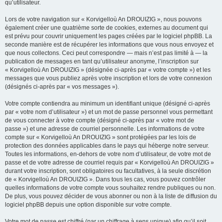
qu’utilisateur.
Lors de votre navigation sur « Korvigelloù An DROUIZIG », nous pouvons
également créer une quatrième sorte de cookies, externes au document qui
est prévu pour couvrir uniquement les pages créées par le logiciel phpBB. La
seconde manière est de récupérer les informations que vous nous envoyez et
que nous collectons. Ceci peut correspondre — mais n’est pas limité à — la
publication de messages en tant qu’utilisateur anonyme, l’inscription sur
« Korvigelloù An DROUIZIG » (désignée ci-après par « votre compte ») et les
messages que vous publiez après votre inscription et lors de votre connexion
(désignés ci-après par « vos messages »).
Votre compte contiendra au minimum un identifiant unique (désigné ci-après
par « votre nom d’utilisateur ») et un mot de passe personnel vous permettant
de vous connecter à votre compte (désigné ci-après par « votre mot de
passe ») et une adresse de courriel personnelle. Les informations de votre
compte sur « Korvigelloù An DROUIZIG » sont protégées par les lois de
protection des données applicables dans le pays qui héberge notre serveur.
Toutes les informations, en-dehors de votre nom d’utilisateur, de votre mot de
passe et de votre adresse de courriel requis par « Korvigelloù An DROUIZIG »
durant votre inscription, sont obligatoires ou facultatives, à la seule discrétion
de « Korvigelloù An DROUIZIG ». Dans tous les cas, vous pouvez contrôler
quelles informations de votre compte vous souhaitez rendre publiques ou non.
De plus, vous pouvez décider de vous abonner ou non à la liste de diffusion du
logiciel phpBB depuis une option disponible sur votre compte.
Votre mot de passe est chiffré (par un chiffrage à sens unique) afin qu’il soit