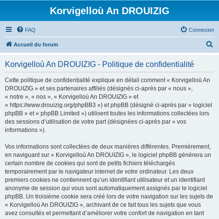
Korvigelloù An DROUIZIG
FAQ
Connexion
R
Accueil du forum
e
Korvigelloù An DROUIZIG - Politique de confidentialité
c
h
Cette politique de confidentialité explique en détail comment « Korvigelloù An
DROUIZIG » et ses partenaires affiliés (désignés ci-après par « nous »,
e
« notre », « nos », « Korvigelloù An DROUIZIG » et
r
« https://www.drouizig.org/phpBB3 ») et phpBB (désigné ci-après par « logiciel
phpBB » et « phpBB Limited ») utilisent toutes les informations collectées lors
c
des sessions d’utilisation de votre part (désignées ci-après par « vos
h
informations »).
e
Vos informations sont collectées de deux manières différentes. Premièrement,
r
en naviguant sur « Korvigelloù An DROUIZIG », le logiciel phpBB génèrera un
certain nombre de cookies qui sont de petits fichiers téléchargés
temporairement par le navigateur internet de votre ordinateur. Les deux
premiers cookies ne contiennent qu’un identifiant utilisateur et un identifiant
anonyme de session qui vous sont automatiquement assignés par le logiciel
phpBB. Un troisième cookie sera créé lors de votre navigation sur les sujets de
« Korvigelloù An DROUIZIG », archivant de ce fait tous les sujets que vous
avez consultés et permettant d’améliorer votre confort de navigation en tant