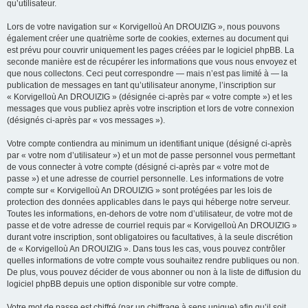
qu’utilisateur.
Lors de votre navigation sur « Korvigelloù An DROUIZIG », nous pouvons
également créer une quatrième sorte de cookies, externes au document qui
est prévu pour couvrir uniquement les pages créées par le logiciel phpBB. La
seconde manière est de récupérer les informations que vous nous envoyez et
que nous collectons. Ceci peut correspondre — mais n’est pas limité à — la
publication de messages en tant qu’utilisateur anonyme, l’inscription sur
« Korvigelloù An DROUIZIG » (désignée ci-après par « votre compte ») et les
messages que vous publiez après votre inscription et lors de votre connexion
(désignés ci-après par « vos messages »).
Votre compte contiendra au minimum un identifiant unique (désigné ci-après
par « votre nom d’utilisateur ») et un mot de passe personnel vous permettant
de vous connecter à votre compte (désigné ci-après par « votre mot de
passe ») et une adresse de courriel personnelle. Les informations de votre
compte sur « Korvigelloù An DROUIZIG » sont protégées par les lois de
protection des données applicables dans le pays qui héberge notre serveur.
Toutes les informations, en-dehors de votre nom d’utilisateur, de votre mot de
passe et de votre adresse de courriel requis par « Korvigelloù An DROUIZIG »
durant votre inscription, sont obligatoires ou facultatives, à la seule discrétion
de « Korvigelloù An DROUIZIG ». Dans tous les cas, vous pouvez contrôler
quelles informations de votre compte vous souhaitez rendre publiques ou non.
De plus, vous pouvez décider de vous abonner ou non à la liste de diffusion du
logiciel phpBB depuis une option disponible sur votre compte.
Votre mot de passe est chiffré (par un chiffrage à sens unique) afin qu’il soit