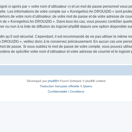
igné ci-après par « votre nom d’utilisateur ») et un mot de passe personnel vous p
nelle. Les informations de votre compte sur « Korvigelloù An DROUIZIG » sont proté
dehors de votre nom d’utilisateur, de votre mot de passe et de votre adresse de cou
rétion de « Korvigelloù An DROUIZIG ». Dans tous les cas, vous pouvez contrôler que
 ou non à la liste de diffusion du logiciel phpBB depuis une option disponible su
afin qu’il soit sécurisé. Cependant, il est recommandé de ne pas utiliser le même mot
An DROUIZIG », veillez donc à le conservez précieusement. En aucun cas une perso
 mot de passe. Si vous oubliez le mot de passe de votre compte, vous pouvez utilis
andera de spécifier votre nom d’utilisateur et votre adresse de courriel et le logi
Développé par
phpBB
® Forum Software © phpBB Limited
Traduction française officielle
©
Qiaeru
Confidentialité
|
Conditions