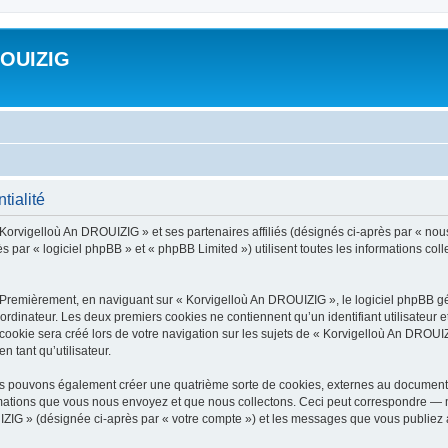
ROUIZIG
tialité
 Korvigelloù An DROUIZIG » et ses partenaires affiliés (désignés ci-après par « nou
par « logiciel phpBB » et « phpBB Limited ») utilisent toutes les informations colle
 Premièrement, en naviguant sur « Korvigelloù An DROUIZIG », le logiciel phpBB gén
ordinateur. Les deux premiers cookies ne contiennent qu’un identifiant utilisateur 
okie sera créé lors de votre navigation sur les sujets de « Korvigelloù An DROUIZI
n tant qu’utilisateur.
us pouvons également créer une quatrième sorte de cookies, externes au document 
mations que vous nous envoyez et que nous collectons. Ceci peut correspondre — m
IZIG » (désignée ci-après par « votre compte ») et les messages que vous publiez ap