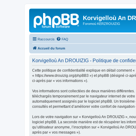
Korvigelloù An D
Foromoù KERZROUIZIG
Raccourcis
FAQ
Accueil du forum
Korvigelloù An DROUIZIG - Politique de confiden
Cette politique de confidentialité explique en détail comment «
« https://www.drouizig.org/phpBB3 ») et phpBB (désigné ci-après 
ci-après par « vos informations »).
Vos informations sont collectées de deux manières différentes.
téléchargés temporairement par le navigateur internet de votre 
automatiquement assignés par le logiciel phpBB. Un troisième co
consultés et permettant d’améliorer votre confort de navigation e
Lors de votre navigation sur « Korvigelloù An DROUIZIG », no
logiciel phpBB. La seconde manière est de récupérer les infor
qu’utilisateur anonyme, l’inscription sur « Korvigelloù An DROU
après par « vos messages »).