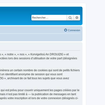
Rechercher
Recherche avancé
Connexion
s », « notre », « nos », « Korvigelloù An DROUIZIG » et
ctées lors des sessions d’utilisation de votre part (désignées
èrera un certain nombre de cookies qui sont de petits fichiers
et un identifiant anonyme de session qui vous sont
G », archivant de ce fait tous les sujets que vous avez
qui est prévu pour couvrir uniquement les pages créées par le
ais n’est pas limité à — la publication de messages en tant
rès votre inscription et lors de votre connexion (désignés ci-