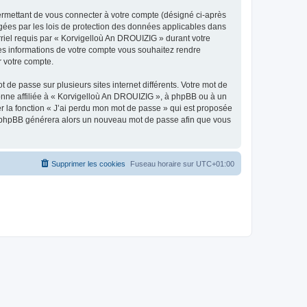
ermettant de vous connecter à votre compte (désigné ci-après
gées par les lois de protection des données applicables dans
rriel requis par « Korvigelloù An DROUIZIG » durant votre
lles informations de votre compte vous souhaitez rendre
r votre compte.
 de passe sur plusieurs sites internet différents. Votre mot de
nne affiliée à « Korvigelloù An DROUIZIG », à phpBB ou à un
er la fonction « J’ai perdu mon mot de passe » qui est proposée
ciel phpBB générera alors un nouveau mot de passe afin que vous
Supprimer les cookies
Fuseau horaire sur
UTC+01:00