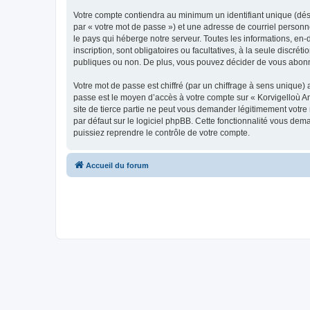
Votre compte contiendra au minimum un identifiant unique (dés
par « votre mot de passe ») et une adresse de courriel person
le pays qui héberge notre serveur. Toutes les informations, en-
inscription, sont obligatoires ou facultatives, à la seule disc
publiques ou non. De plus, vous pouvez décider de vous abonner
Votre mot de passe est chiffré (par un chiffrage à sens unique) 
passe est le moyen d’accès à votre compte sur « Korvigelloù 
site de tierce partie ne peut vous demander légitimement votre
par défaut sur le logiciel phpBB. Cette fonctionnalité vous dem
puissiez reprendre le contrôle de votre compte.
Accueil du forum