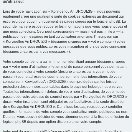
qu’utilisateur.
Lors de votre navigation sur « Korvigelloù An DROUIZIG », nous pouvons
également créer une quatrième sorte de cookies, externes au document qui
est prévu pour couvrir uniquement les pages créées par le logiciel phpBB. La
seconde manière est de récupérer les informations que vous nous envoyez et
que nous collectons. Ceci peut correspondre — mais n’est pas limité à — la
publication de messages en tant qu’utilisateur anonyme, l’inscription sur
« Korvigelloù An DROUIZIG » (désignée ci-après par « votre compte ») et les
messages que vous publiez après votre inscription et lors de votre connexion
(désignés ci-après par « vos messages »).
Votre compte contiendra au minimum un identifiant unique (désigné ci-après
par « votre nom d’utilisateur ») et un mot de passe personnel vous permettant
de vous connecter à votre compte (désigné ci-après par « votre mot de
passe ») et une adresse de courriel personnelle. Les informations de votre
compte sur « Korvigelloù An DROUIZIG » sont protégées par les lois de
protection des données applicables dans le pays qui héberge notre serveur.
Toutes les informations, en-dehors de votre nom d’utilisateur, de votre mot de
passe et de votre adresse de courriel requis par « Korvigelloù An DROUIZIG »
durant votre inscription, sont obligatoires ou facultatives, à la seule discrétion
de « Korvigelloù An DROUIZIG ». Dans tous les cas, vous pouvez contrôler
quelles informations de votre compte vous souhaitez rendre publiques ou non.
De plus, vous pouvez décider de vous abonner ou non à la liste de diffusion du
logiciel phpBB depuis une option disponible sur votre compte.
Votre mot de passe est chiffré (par un chiffrage à sens unique) afin qu’il soit