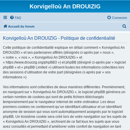
Korvigelloù An DROUIZIG
FAQ
Connexion
R
Accueil du forum
e
Korvigelloù An DROUIZIG - Politique de confidentialité
c
h
Cette politique de confidentialité explique en détail comment « Korvigelloù An
DROUIZIG » et ses partenaires affiliés (désignés ci-après par « nous »,
e
« notre », « nos », « Korvigelloù An DROUIZIG » et
r
« https://www.drouizig.org/phpBB3 ») et phpBB (désigné ci-après par « logiciel
phpBB » et « phpBB Limited ») utilisent toutes les informations collectées lors
c
des sessions d’utilisation de votre part (désignées ci-après par « vos
h
informations »).
e
Vos informations sont collectées de deux manières différentes. Premièrement,
r
en naviguant sur « Korvigelloù An DROUIZIG », le logiciel phpBB génèrera un
certain nombre de cookies qui sont de petits fichiers téléchargés
temporairement par le navigateur internet de votre ordinateur. Les deux
premiers cookies ne contiennent qu’un identifiant utilisateur et un identifiant
anonyme de session qui vous sont automatiquement assignés par le logiciel
phpBB. Un troisième cookie sera créé lors de votre navigation sur les sujets de
« Korvigelloù An DROUIZIG », archivant de ce fait tous les sujets que vous
avez consultés et permettant d’améliorer votre confort de navigation en tant