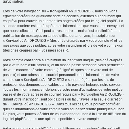
qu’utilisateur.
Lors de votre navigation sur « Korvigelloù An DROUIZIG », nous pouvons
également créer une quatrième sorte de cookies, externes au document qui
est prévu pour couvrir uniquement les pages créées par le logiciel phpBB. La
seconde manière est de récupérer les informations que vous nous envoyez et
que nous collectons. Ceci peut correspondre — mais n’est pas limité à — la
publication de messages en tant qu’utilisateur anonyme, l’inscription sur
« Korvigelloù An DROUIZIG » (désignée ci-après par « votre compte ») et les
messages que vous publiez après votre inscription et lors de votre connexion
(désignés ci-après par « vos messages »).
Votre compte contiendra au minimum un identifiant unique (désigné ci-après
par « votre nom d’utilisateur ») et un mot de passe personnel vous permettant
de vous connecter à votre compte (désigné ci-après par « votre mot de
passe ») et une adresse de courriel personnelle. Les informations de votre
compte sur « Korvigelloù An DROUIZIG » sont protégées par les lois de
protection des données applicables dans le pays qui héberge notre serveur.
Toutes les informations, en-dehors de votre nom d’utilisateur, de votre mot de
passe et de votre adresse de courriel requis par « Korvigelloù An DROUIZIG »
durant votre inscription, sont obligatoires ou facultatives, à la seule discrétion
de « Korvigelloù An DROUIZIG ». Dans tous les cas, vous pouvez contrôler
quelles informations de votre compte vous souhaitez rendre publiques ou non.
De plus, vous pouvez décider de vous abonner ou non à la liste de diffusion du
logiciel phpBB depuis une option disponible sur votre compte.
Votre mot de passe est chiffré (par un chiffrage à sens unique) afin qu’il soit