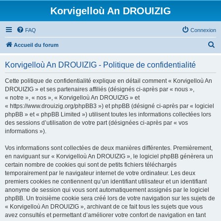
Korvigelloù An DROUIZIG
FAQ
Connexion
R
Accueil du forum
e
Korvigelloù An DROUIZIG - Politique de confidentialité
c
h
Cette politique de confidentialité explique en détail comment « Korvigelloù An
DROUIZIG » et ses partenaires affiliés (désignés ci-après par « nous »,
e
« notre », « nos », « Korvigelloù An DROUIZIG » et
r
« https://www.drouizig.org/phpBB3 ») et phpBB (désigné ci-après par « logiciel
phpBB » et « phpBB Limited ») utilisent toutes les informations collectées lors
c
des sessions d’utilisation de votre part (désignées ci-après par « vos
h
informations »).
e
Vos informations sont collectées de deux manières différentes. Premièrement,
r
en naviguant sur « Korvigelloù An DROUIZIG », le logiciel phpBB génèrera un
certain nombre de cookies qui sont de petits fichiers téléchargés
temporairement par le navigateur internet de votre ordinateur. Les deux
premiers cookies ne contiennent qu’un identifiant utilisateur et un identifiant
anonyme de session qui vous sont automatiquement assignés par le logiciel
phpBB. Un troisième cookie sera créé lors de votre navigation sur les sujets de
« Korvigelloù An DROUIZIG », archivant de ce fait tous les sujets que vous
avez consultés et permettant d’améliorer votre confort de navigation en tant