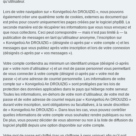
qu’utilisateur.
Lors de votre navigation sur « Korvigelloù An DROUIZIG », nous pouvons
également créer une quatrième sorte de cookies, externes au document qui
est prévu pour couvrir uniquement les pages créées par le logiciel phpBB. La
seconde manière est de récupérer les informations que vous nous envoyez et
que nous collectons. Ceci peut correspondre — mais n’est pas limité à — la
publication de messages en tant qu’utilisateur anonyme, l’inscription sur
« Korvigelloù An DROUIZIG » (désignée ci-après par « votre compte ») et les
messages que vous publiez après votre inscription et lors de votre connexion
(désignés ci-après par « vos messages »).
Votre compte contiendra au minimum un identifiant unique (désigné ci-après
par « votre nom d’utilisateur ») et un mot de passe personnel vous permettant
de vous connecter à votre compte (désigné ci-après par « votre mot de
passe ») et une adresse de courriel personnelle. Les informations de votre
compte sur « Korvigelloù An DROUIZIG » sont protégées par les lois de
protection des données applicables dans le pays qui héberge notre serveur.
Toutes les informations, en-dehors de votre nom d’utilisateur, de votre mot de
passe et de votre adresse de courriel requis par « Korvigelloù An DROUIZIG »
durant votre inscription, sont obligatoires ou facultatives, à la seule discrétion
de « Korvigelloù An DROUIZIG ». Dans tous les cas, vous pouvez contrôler
quelles informations de votre compte vous souhaitez rendre publiques ou non.
De plus, vous pouvez décider de vous abonner ou non à la liste de diffusion du
logiciel phpBB depuis une option disponible sur votre compte.
Votre mot de passe est chiffré (par un chiffrage à sens unique) afin qu’il soit