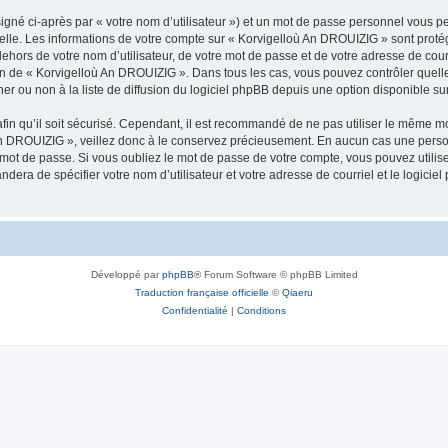
igné ci-après par « votre nom d’utilisateur ») et un mot de passe personnel vous p
nelle. Les informations de votre compte sur « Korvigelloù An DROUIZIG » sont proté
dehors de votre nom d’utilisateur, de votre mot de passe et de votre adresse de cou
rétion de « Korvigelloù An DROUIZIG ». Dans tous les cas, vous pouvez contrôler que
 ou non à la liste de diffusion du logiciel phpBB depuis une option disponible su
afin qu’il soit sécurisé. Cependant, il est recommandé de ne pas utiliser le même mot
An DROUIZIG », veillez donc à le conservez précieusement. En aucun cas une perso
 mot de passe. Si vous oubliez le mot de passe de votre compte, vous pouvez utilis
andera de spécifier votre nom d’utilisateur et votre adresse de courriel et le logi
Développé par
phpBB
® Forum Software © phpBB Limited
Traduction française officielle
©
Qiaeru
Confidentialité
|
Conditions