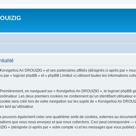
ROUIZIG
tialité
 Korvigelloù An DROUIZIG » et ses partenaires affiliés (désignés ci-après par « nou
par « logiciel phpBB » et « phpBB Limited ») utilisent toutes les informations colle
 Premièrement, en naviguant sur « Korvigelloù An DROUIZIG », le logiciel phpBB gén
ordinateur. Les deux premiers cookies ne contiennent qu’un identifiant utilisateur 
okie sera créé lors de votre navigation sur les sujets de « Korvigelloù An DROUIZI
n tant qu’utilisateur.
us pouvons également créer une quatrième sorte de cookies, externes au document 
mations que vous nous envoyez et que nous collectons. Ceci peut correspondre — m
IZIG » (désignée ci-après par « votre compte ») et les messages que vous publiez ap