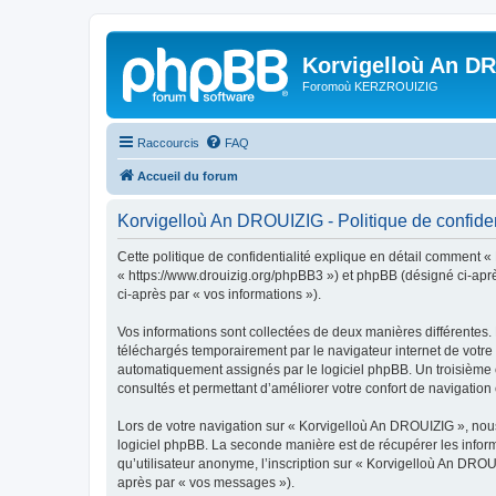
Korvigelloù An D
Foromoù KERZROUIZIG
Raccourcis
FAQ
Accueil du forum
Korvigelloù An DROUIZIG - Politique de confiden
Cette politique de confidentialité explique en détail comment «
« https://www.drouizig.org/phpBB3 ») et phpBB (désigné ci-après 
ci-après par « vos informations »).
Vos informations sont collectées de deux manières différentes.
téléchargés temporairement par le navigateur internet de votre 
automatiquement assignés par le logiciel phpBB. Un troisième co
consultés et permettant d’améliorer votre confort de navigation e
Lors de votre navigation sur « Korvigelloù An DROUIZIG », no
logiciel phpBB. La seconde manière est de récupérer les infor
qu’utilisateur anonyme, l’inscription sur « Korvigelloù An DROU
après par « vos messages »).