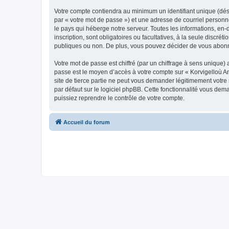
Votre compte contiendra au minimum un identifiant unique (dés
par « votre mot de passe ») et une adresse de courriel person
le pays qui héberge notre serveur. Toutes les informations, en-
inscription, sont obligatoires ou facultatives, à la seule disc
publiques ou non. De plus, vous pouvez décider de vous abonner
Votre mot de passe est chiffré (par un chiffrage à sens unique) 
passe est le moyen d’accès à votre compte sur « Korvigelloù 
site de tierce partie ne peut vous demander légitimement votre
par défaut sur le logiciel phpBB. Cette fonctionnalité vous dem
puissiez reprendre le contrôle de votre compte.
Accueil du forum