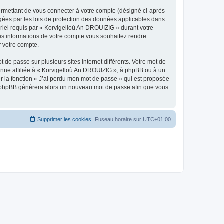
ermettant de vous connecter à votre compte (désigné ci-après
gées par les lois de protection des données applicables dans
rriel requis par « Korvigelloù An DROUIZIG » durant votre
lles informations de votre compte vous souhaitez rendre
r votre compte.
 de passe sur plusieurs sites internet différents. Votre mot de
nne affiliée à « Korvigelloù An DROUIZIG », à phpBB ou à un
er la fonction « J’ai perdu mon mot de passe » qui est proposée
ciel phpBB générera alors un nouveau mot de passe afin que vous
Supprimer les cookies
Fuseau horaire sur
UTC+01:00