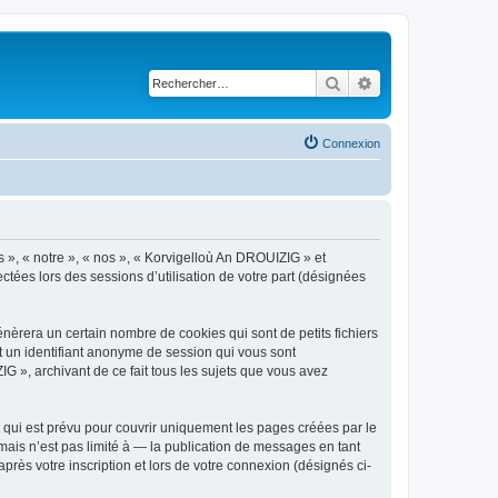
Rechercher
Recherche avancé
Connexion
s », « notre », « nos », « Korvigelloù An DROUIZIG » et
ctées lors des sessions d’utilisation de votre part (désignées
èrera un certain nombre de cookies qui sont de petits fichiers
et un identifiant anonyme de session qui vous sont
G », archivant de ce fait tous les sujets que vous avez
qui est prévu pour couvrir uniquement les pages créées par le
ais n’est pas limité à — la publication de messages en tant
rès votre inscription et lors de votre connexion (désignés ci-