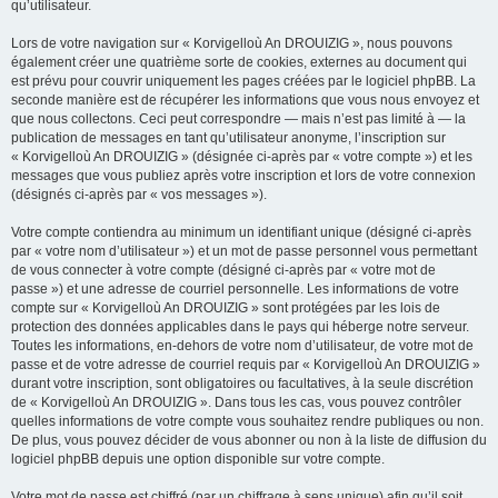
qu’utilisateur.
Lors de votre navigation sur « Korvigelloù An DROUIZIG », nous pouvons
également créer une quatrième sorte de cookies, externes au document qui
est prévu pour couvrir uniquement les pages créées par le logiciel phpBB. La
seconde manière est de récupérer les informations que vous nous envoyez et
que nous collectons. Ceci peut correspondre — mais n’est pas limité à — la
publication de messages en tant qu’utilisateur anonyme, l’inscription sur
« Korvigelloù An DROUIZIG » (désignée ci-après par « votre compte ») et les
messages que vous publiez après votre inscription et lors de votre connexion
(désignés ci-après par « vos messages »).
Votre compte contiendra au minimum un identifiant unique (désigné ci-après
par « votre nom d’utilisateur ») et un mot de passe personnel vous permettant
de vous connecter à votre compte (désigné ci-après par « votre mot de
passe ») et une adresse de courriel personnelle. Les informations de votre
compte sur « Korvigelloù An DROUIZIG » sont protégées par les lois de
protection des données applicables dans le pays qui héberge notre serveur.
Toutes les informations, en-dehors de votre nom d’utilisateur, de votre mot de
passe et de votre adresse de courriel requis par « Korvigelloù An DROUIZIG »
durant votre inscription, sont obligatoires ou facultatives, à la seule discrétion
de « Korvigelloù An DROUIZIG ». Dans tous les cas, vous pouvez contrôler
quelles informations de votre compte vous souhaitez rendre publiques ou non.
De plus, vous pouvez décider de vous abonner ou non à la liste de diffusion du
logiciel phpBB depuis une option disponible sur votre compte.
Votre mot de passe est chiffré (par un chiffrage à sens unique) afin qu’il soit