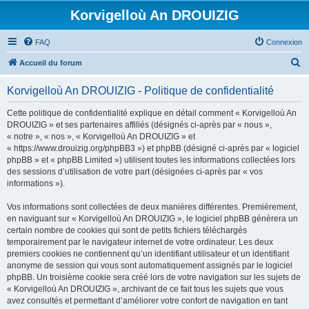
Korvigelloù An DROUIZIG
FAQ
Connexion
R
Accueil du forum
e
Korvigelloù An DROUIZIG - Politique de confidentialité
c
h
Cette politique de confidentialité explique en détail comment « Korvigelloù An
DROUIZIG » et ses partenaires affiliés (désignés ci-après par « nous »,
e
« notre », « nos », « Korvigelloù An DROUIZIG » et
r
« https://www.drouizig.org/phpBB3 ») et phpBB (désigné ci-après par « logiciel
phpBB » et « phpBB Limited ») utilisent toutes les informations collectées lors
c
des sessions d’utilisation de votre part (désignées ci-après par « vos
h
informations »).
e
Vos informations sont collectées de deux manières différentes. Premièrement,
r
en naviguant sur « Korvigelloù An DROUIZIG », le logiciel phpBB génèrera un
certain nombre de cookies qui sont de petits fichiers téléchargés
temporairement par le navigateur internet de votre ordinateur. Les deux
premiers cookies ne contiennent qu’un identifiant utilisateur et un identifiant
anonyme de session qui vous sont automatiquement assignés par le logiciel
phpBB. Un troisième cookie sera créé lors de votre navigation sur les sujets de
« Korvigelloù An DROUIZIG », archivant de ce fait tous les sujets que vous
avez consultés et permettant d’améliorer votre confort de navigation en tant