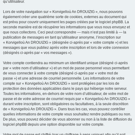
qu’utilisateur.
Lors de votre navigation sur « Korvigelloù An DROUIZIG », nous pouvons
également créer une quatrième sorte de cookies, externes au document qui
est prévu pour couvrir uniquement les pages créées par le logiciel phpBB. La
seconde manière est de récupérer les informations que vous nous envoyez et
que nous collectons. Ceci peut correspondre — mais n’est pas limité à — la
publication de messages en tant qu’utilisateur anonyme, l’inscription sur
« Korvigelloù An DROUIZIG » (désignée ci-après par « votre compte ») et les
messages que vous publiez après votre inscription et lors de votre connexion
(désignés ci-après par « vos messages »).
Votre compte contiendra au minimum un identifiant unique (désigné ci-après
par « votre nom d’utilisateur ») et un mot de passe personnel vous permettant
de vous connecter à votre compte (désigné ci-après par « votre mot de
passe ») et une adresse de courriel personnelle. Les informations de votre
compte sur « Korvigelloù An DROUIZIG » sont protégées par les lois de
protection des données applicables dans le pays qui héberge notre serveur.
Toutes les informations, en-dehors de votre nom d’utilisateur, de votre mot de
passe et de votre adresse de courriel requis par « Korvigelloù An DROUIZIG »
durant votre inscription, sont obligatoires ou facultatives, à la seule discrétion
de « Korvigelloù An DROUIZIG ». Dans tous les cas, vous pouvez contrôler
quelles informations de votre compte vous souhaitez rendre publiques ou non.
De plus, vous pouvez décider de vous abonner ou non à la liste de diffusion du
logiciel phpBB depuis une option disponible sur votre compte.
Votre mot de passe est chiffré (par un chiffrage à sens unique) afin qu’il soit