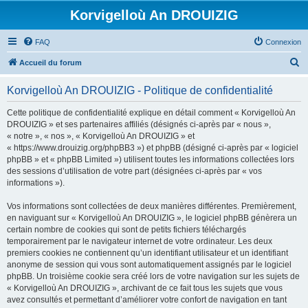
Korvigelloù An DROUIZIG
FAQ
Connexion
R
Accueil du forum
e
Korvigelloù An DROUIZIG - Politique de confidentialité
c
h
Cette politique de confidentialité explique en détail comment « Korvigelloù An
DROUIZIG » et ses partenaires affiliés (désignés ci-après par « nous »,
e
« notre », « nos », « Korvigelloù An DROUIZIG » et
r
« https://www.drouizig.org/phpBB3 ») et phpBB (désigné ci-après par « logiciel
phpBB » et « phpBB Limited ») utilisent toutes les informations collectées lors
c
des sessions d’utilisation de votre part (désignées ci-après par « vos
h
informations »).
e
Vos informations sont collectées de deux manières différentes. Premièrement,
r
en naviguant sur « Korvigelloù An DROUIZIG », le logiciel phpBB génèrera un
certain nombre de cookies qui sont de petits fichiers téléchargés
temporairement par le navigateur internet de votre ordinateur. Les deux
premiers cookies ne contiennent qu’un identifiant utilisateur et un identifiant
anonyme de session qui vous sont automatiquement assignés par le logiciel
phpBB. Un troisième cookie sera créé lors de votre navigation sur les sujets de
« Korvigelloù An DROUIZIG », archivant de ce fait tous les sujets que vous
avez consultés et permettant d’améliorer votre confort de navigation en tant