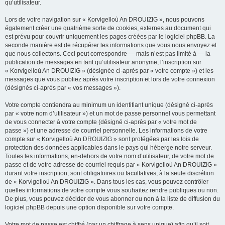
qu’utilisateur.
Lors de votre navigation sur « Korvigelloù An DROUIZIG », nous pouvons
également créer une quatrième sorte de cookies, externes au document qui
est prévu pour couvrir uniquement les pages créées par le logiciel phpBB. La
seconde manière est de récupérer les informations que vous nous envoyez et
que nous collectons. Ceci peut correspondre — mais n’est pas limité à — la
publication de messages en tant qu’utilisateur anonyme, l’inscription sur
« Korvigelloù An DROUIZIG » (désignée ci-après par « votre compte ») et les
messages que vous publiez après votre inscription et lors de votre connexion
(désignés ci-après par « vos messages »).
Votre compte contiendra au minimum un identifiant unique (désigné ci-après
par « votre nom d’utilisateur ») et un mot de passe personnel vous permettant
de vous connecter à votre compte (désigné ci-après par « votre mot de
passe ») et une adresse de courriel personnelle. Les informations de votre
compte sur « Korvigelloù An DROUIZIG » sont protégées par les lois de
protection des données applicables dans le pays qui héberge notre serveur.
Toutes les informations, en-dehors de votre nom d’utilisateur, de votre mot de
passe et de votre adresse de courriel requis par « Korvigelloù An DROUIZIG »
durant votre inscription, sont obligatoires ou facultatives, à la seule discrétion
de « Korvigelloù An DROUIZIG ». Dans tous les cas, vous pouvez contrôler
quelles informations de votre compte vous souhaitez rendre publiques ou non.
De plus, vous pouvez décider de vous abonner ou non à la liste de diffusion du
logiciel phpBB depuis une option disponible sur votre compte.
Votre mot de passe est chiffré (par un chiffrage à sens unique) afin qu’il soit