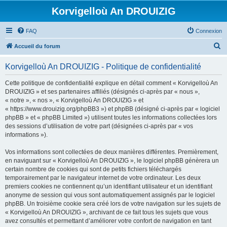
Korvigelloù An DROUIZIG
FAQ
Connexion
R
Accueil du forum
e
Korvigelloù An DROUIZIG - Politique de confidentialité
c
h
Cette politique de confidentialité explique en détail comment « Korvigelloù An
DROUIZIG » et ses partenaires affiliés (désignés ci-après par « nous »,
e
« notre », « nos », « Korvigelloù An DROUIZIG » et
r
« https://www.drouizig.org/phpBB3 ») et phpBB (désigné ci-après par « logiciel
phpBB » et « phpBB Limited ») utilisent toutes les informations collectées lors
c
des sessions d’utilisation de votre part (désignées ci-après par « vos
h
informations »).
e
Vos informations sont collectées de deux manières différentes. Premièrement,
r
en naviguant sur « Korvigelloù An DROUIZIG », le logiciel phpBB génèrera un
certain nombre de cookies qui sont de petits fichiers téléchargés
temporairement par le navigateur internet de votre ordinateur. Les deux
premiers cookies ne contiennent qu’un identifiant utilisateur et un identifiant
anonyme de session qui vous sont automatiquement assignés par le logiciel
phpBB. Un troisième cookie sera créé lors de votre navigation sur les sujets de
« Korvigelloù An DROUIZIG », archivant de ce fait tous les sujets que vous
avez consultés et permettant d’améliorer votre confort de navigation en tant