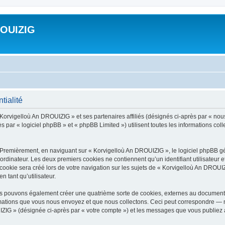
ROUIZIG
tialité
 Korvigelloù An DROUIZIG » et ses partenaires affiliés (désignés ci-après par « nou
par « logiciel phpBB » et « phpBB Limited ») utilisent toutes les informations colle
 Premièrement, en naviguant sur « Korvigelloù An DROUIZIG », le logiciel phpBB gén
ordinateur. Les deux premiers cookies ne contiennent qu’un identifiant utilisateur 
okie sera créé lors de votre navigation sur les sujets de « Korvigelloù An DROUIZI
n tant qu’utilisateur.
us pouvons également créer une quatrième sorte de cookies, externes au document 
mations que vous nous envoyez et que nous collectons. Ceci peut correspondre — m
IZIG » (désignée ci-après par « votre compte ») et les messages que vous publiez ap