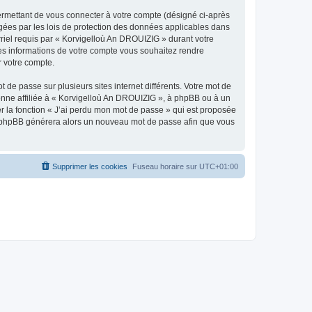
ermettant de vous connecter à votre compte (désigné ci-après
gées par les lois de protection des données applicables dans
rriel requis par « Korvigelloù An DROUIZIG » durant votre
lles informations de votre compte vous souhaitez rendre
r votre compte.
 de passe sur plusieurs sites internet différents. Votre mot de
nne affiliée à « Korvigelloù An DROUIZIG », à phpBB ou à un
er la fonction « J’ai perdu mon mot de passe » qui est proposée
ciel phpBB générera alors un nouveau mot de passe afin que vous
Supprimer les cookies
Fuseau horaire sur
UTC+01:00