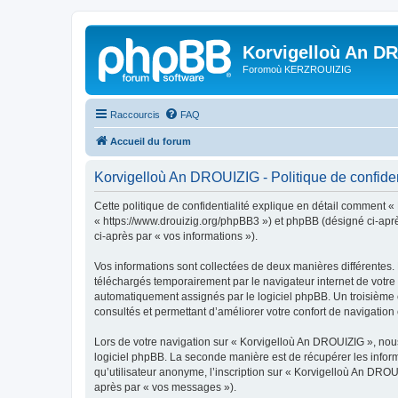
Korvigelloù An D
Foromoù KERZROUIZIG
Raccourcis
FAQ
Accueil du forum
Korvigelloù An DROUIZIG - Politique de confiden
Cette politique de confidentialité explique en détail comment «
« https://www.drouizig.org/phpBB3 ») et phpBB (désigné ci-après 
ci-après par « vos informations »).
Vos informations sont collectées de deux manières différentes.
téléchargés temporairement par le navigateur internet de votre 
automatiquement assignés par le logiciel phpBB. Un troisième co
consultés et permettant d’améliorer votre confort de navigation e
Lors de votre navigation sur « Korvigelloù An DROUIZIG », no
logiciel phpBB. La seconde manière est de récupérer les infor
qu’utilisateur anonyme, l’inscription sur « Korvigelloù An DROU
après par « vos messages »).