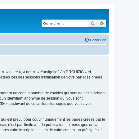
Rechercher
Recherche avancé
Connexion
s », « notre », « nos », « Korvigelloù An DROUIZIG » et
ctées lors des sessions d’utilisation de votre part (désignées
èrera un certain nombre de cookies qui sont de petits fichiers
et un identifiant anonyme de session qui vous sont
G », archivant de ce fait tous les sujets que vous avez
qui est prévu pour couvrir uniquement les pages créées par le
ais n’est pas limité à — la publication de messages en tant
rès votre inscription et lors de votre connexion (désignés ci-