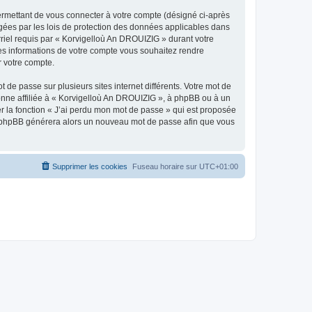
ermettant de vous connecter à votre compte (désigné ci-après
gées par les lois de protection des données applicables dans
rriel requis par « Korvigelloù An DROUIZIG » durant votre
lles informations de votre compte vous souhaitez rendre
r votre compte.
 de passe sur plusieurs sites internet différents. Votre mot de
nne affiliée à « Korvigelloù An DROUIZIG », à phpBB ou à un
er la fonction « J’ai perdu mon mot de passe » qui est proposée
ciel phpBB générera alors un nouveau mot de passe afin que vous
Supprimer les cookies
Fuseau horaire sur
UTC+01:00