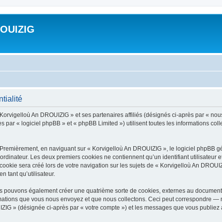
ROUIZIG
tialité
 Korvigelloù An DROUIZIG » et ses partenaires affiliés (désignés ci-après par « nou
par « logiciel phpBB » et « phpBB Limited ») utilisent toutes les informations colle
 Premièrement, en naviguant sur « Korvigelloù An DROUIZIG », le logiciel phpBB gén
ordinateur. Les deux premiers cookies ne contiennent qu’un identifiant utilisateur 
okie sera créé lors de votre navigation sur les sujets de « Korvigelloù An DROUIZI
n tant qu’utilisateur.
us pouvons également créer une quatrième sorte de cookies, externes au document 
mations que vous nous envoyez et que nous collectons. Ceci peut correspondre — m
IZIG » (désignée ci-après par « votre compte ») et les messages que vous publiez ap