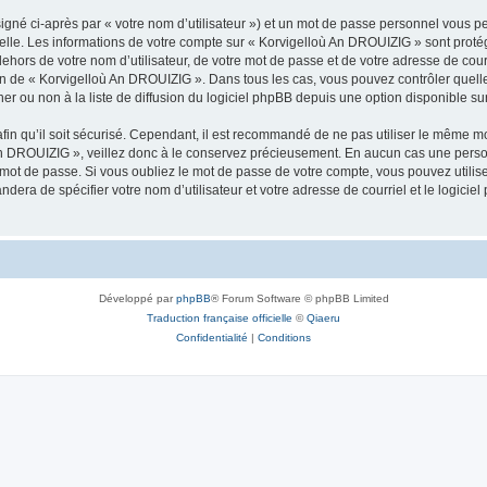
igné ci-après par « votre nom d’utilisateur ») et un mot de passe personnel vous p
nelle. Les informations de votre compte sur « Korvigelloù An DROUIZIG » sont proté
dehors de votre nom d’utilisateur, de votre mot de passe et de votre adresse de cou
rétion de « Korvigelloù An DROUIZIG ». Dans tous les cas, vous pouvez contrôler que
 ou non à la liste de diffusion du logiciel phpBB depuis une option disponible su
afin qu’il soit sécurisé. Cependant, il est recommandé de ne pas utiliser le même mot
An DROUIZIG », veillez donc à le conservez précieusement. En aucun cas une perso
 mot de passe. Si vous oubliez le mot de passe de votre compte, vous pouvez utilis
andera de spécifier votre nom d’utilisateur et votre adresse de courriel et le logi
Développé par
phpBB
® Forum Software © phpBB Limited
Traduction française officielle
©
Qiaeru
Confidentialité
|
Conditions