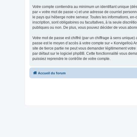
Votre compte contiendra au minimum un identifiant unique (dés
par « votre mot de passe ») et une adresse de courriel person
le pays qui héberge notre serveur. Toutes les informations, en-
inscription, sont obligatoires ou facultatives, à la seule disc
publiques ou non. De plus, vous pouvez décider de vous abonner
Votre mot de passe est chiffré (par un chiffrage à sens unique) 
passe est le moyen d’accès à votre compte sur « Korvigelloù 
site de tierce partie ne peut vous demander légitimement votre
par défaut sur le logiciel phpBB. Cette fonctionnalité vous dem
puissiez reprendre le contrôle de votre compte.
Accueil du forum