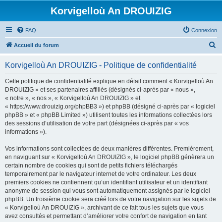
Korvigelloù An DROUIZIG
FAQ
Connexion
R
Accueil du forum
e
Korvigelloù An DROUIZIG - Politique de confidentialité
c
h
Cette politique de confidentialité explique en détail comment « Korvigelloù An
DROUIZIG » et ses partenaires affiliés (désignés ci-après par « nous »,
e
« notre », « nos », « Korvigelloù An DROUIZIG » et
r
« https://www.drouizig.org/phpBB3 ») et phpBB (désigné ci-après par « logiciel
phpBB » et « phpBB Limited ») utilisent toutes les informations collectées lors
c
des sessions d’utilisation de votre part (désignées ci-après par « vos
h
informations »).
e
Vos informations sont collectées de deux manières différentes. Premièrement,
r
en naviguant sur « Korvigelloù An DROUIZIG », le logiciel phpBB génèrera un
certain nombre de cookies qui sont de petits fichiers téléchargés
temporairement par le navigateur internet de votre ordinateur. Les deux
premiers cookies ne contiennent qu’un identifiant utilisateur et un identifiant
anonyme de session qui vous sont automatiquement assignés par le logiciel
phpBB. Un troisième cookie sera créé lors de votre navigation sur les sujets de
« Korvigelloù An DROUIZIG », archivant de ce fait tous les sujets que vous
avez consultés et permettant d’améliorer votre confort de navigation en tant