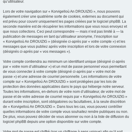
qu’utilisateur.
Lors de votre navigation sur « Korvigelloù An DROUIZIG », nous pouvons
également créer une quatrième sorte de cookies, externes au document qui
est prévu pour couvrir uniquement les pages créées par le logiciel phpBB. La
seconde manière est de récupérer les informations que vous nous envoyez et
que nous collectons. Ceci peut correspondre — mais n’est pas limité à — la
publication de messages en tant qu’utilisateur anonyme, l’inscription sur
« Korvigelloù An DROUIZIG » (désignée ci-après par « votre compte ») et les
messages que vous publiez après votre inscription et lors de votre connexion
(désignés ci-après par « vos messages »).
Votre compte contiendra au minimum un identifiant unique (désigné ci-après
par « votre nom d’utilisateur ») et un mot de passe personnel vous permettant
de vous connecter à votre compte (désigné ci-après par « votre mot de
passe ») et une adresse de courriel personnelle. Les informations de votre
compte sur « Korvigelloù An DROUIZIG » sont protégées par les lois de
protection des données applicables dans le pays qui héberge notre serveur.
Toutes les informations, en-dehors de votre nom d’utilisateur, de votre mot de
passe et de votre adresse de courriel requis par « Korvigelloù An DROUIZIG »
durant votre inscription, sont obligatoires ou facultatives, à la seule discrétion
de « Korvigelloù An DROUIZIG ». Dans tous les cas, vous pouvez contrôler
quelles informations de votre compte vous souhaitez rendre publiques ou non.
De plus, vous pouvez décider de vous abonner ou non à la liste de diffusion du
logiciel phpBB depuis une option disponible sur votre compte.
Votre mot de passe est chiffré (par un chiffrage à sens unique) afin qu’il soit