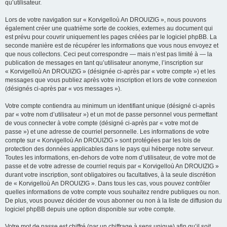
qu’utilisateur.
Lors de votre navigation sur « Korvigelloù An DROUIZIG », nous pouvons
également créer une quatrième sorte de cookies, externes au document qui
est prévu pour couvrir uniquement les pages créées par le logiciel phpBB. La
seconde manière est de récupérer les informations que vous nous envoyez et
que nous collectons. Ceci peut correspondre — mais n’est pas limité à — la
publication de messages en tant qu’utilisateur anonyme, l’inscription sur
« Korvigelloù An DROUIZIG » (désignée ci-après par « votre compte ») et les
messages que vous publiez après votre inscription et lors de votre connexion
(désignés ci-après par « vos messages »).
Votre compte contiendra au minimum un identifiant unique (désigné ci-après
par « votre nom d’utilisateur ») et un mot de passe personnel vous permettant
de vous connecter à votre compte (désigné ci-après par « votre mot de
passe ») et une adresse de courriel personnelle. Les informations de votre
compte sur « Korvigelloù An DROUIZIG » sont protégées par les lois de
protection des données applicables dans le pays qui héberge notre serveur.
Toutes les informations, en-dehors de votre nom d’utilisateur, de votre mot de
passe et de votre adresse de courriel requis par « Korvigelloù An DROUIZIG »
durant votre inscription, sont obligatoires ou facultatives, à la seule discrétion
de « Korvigelloù An DROUIZIG ». Dans tous les cas, vous pouvez contrôler
quelles informations de votre compte vous souhaitez rendre publiques ou non.
De plus, vous pouvez décider de vous abonner ou non à la liste de diffusion du
logiciel phpBB depuis une option disponible sur votre compte.
Votre mot de passe est chiffré (par un chiffrage à sens unique) afin qu’il soit