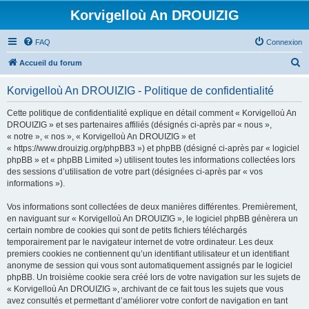
Korvigelloù An DROUIZIG
FAQ
Connexion
R
Accueil du forum
e
Korvigelloù An DROUIZIG - Politique de confidentialité
c
h
Cette politique de confidentialité explique en détail comment « Korvigelloù An
DROUIZIG » et ses partenaires affiliés (désignés ci-après par « nous »,
e
« notre », « nos », « Korvigelloù An DROUIZIG » et
r
« https://www.drouizig.org/phpBB3 ») et phpBB (désigné ci-après par « logiciel
phpBB » et « phpBB Limited ») utilisent toutes les informations collectées lors
c
des sessions d’utilisation de votre part (désignées ci-après par « vos
h
informations »).
e
Vos informations sont collectées de deux manières différentes. Premièrement,
r
en naviguant sur « Korvigelloù An DROUIZIG », le logiciel phpBB génèrera un
certain nombre de cookies qui sont de petits fichiers téléchargés
temporairement par le navigateur internet de votre ordinateur. Les deux
premiers cookies ne contiennent qu’un identifiant utilisateur et un identifiant
anonyme de session qui vous sont automatiquement assignés par le logiciel
phpBB. Un troisième cookie sera créé lors de votre navigation sur les sujets de
« Korvigelloù An DROUIZIG », archivant de ce fait tous les sujets que vous
avez consultés et permettant d’améliorer votre confort de navigation en tant