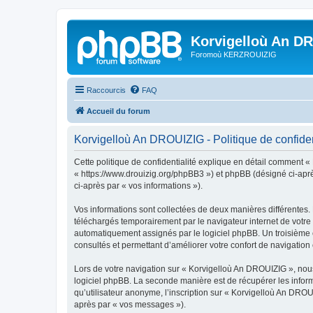
Korvigelloù An D
Foromoù KERZROUIZIG
Raccourcis
FAQ
Accueil du forum
Korvigelloù An DROUIZIG - Politique de confiden
Cette politique de confidentialité explique en détail comment «
« https://www.drouizig.org/phpBB3 ») et phpBB (désigné ci-après 
ci-après par « vos informations »).
Vos informations sont collectées de deux manières différentes.
téléchargés temporairement par le navigateur internet de votre 
automatiquement assignés par le logiciel phpBB. Un troisième co
consultés et permettant d’améliorer votre confort de navigation e
Lors de votre navigation sur « Korvigelloù An DROUIZIG », no
logiciel phpBB. La seconde manière est de récupérer les infor
qu’utilisateur anonyme, l’inscription sur « Korvigelloù An DROU
après par « vos messages »).