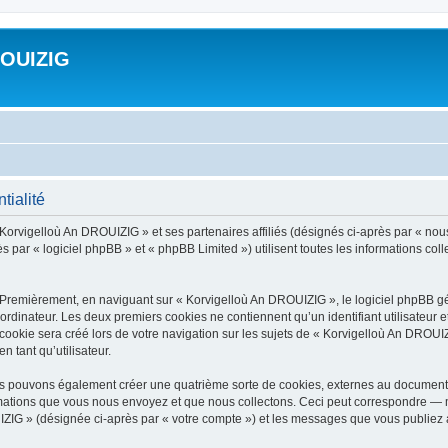
ROUIZIG
tialité
 Korvigelloù An DROUIZIG » et ses partenaires affiliés (désignés ci-après par « nou
par « logiciel phpBB » et « phpBB Limited ») utilisent toutes les informations colle
 Premièrement, en naviguant sur « Korvigelloù An DROUIZIG », le logiciel phpBB gén
ordinateur. Les deux premiers cookies ne contiennent qu’un identifiant utilisateur 
okie sera créé lors de votre navigation sur les sujets de « Korvigelloù An DROUIZI
n tant qu’utilisateur.
us pouvons également créer une quatrième sorte de cookies, externes au document 
mations que vous nous envoyez et que nous collectons. Ceci peut correspondre — m
IZIG » (désignée ci-après par « votre compte ») et les messages que vous publiez ap