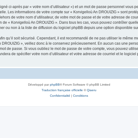
igné ci-après par « votre nom d’utilisateur ») et un mot de passe personnel vous p
nelle. Les informations de votre compte sur « Korvigelloù An DROUIZIG » sont proté
dehors de votre nom d’utilisateur, de votre mot de passe et de votre adresse de cou
rétion de « Korvigelloù An DROUIZIG ». Dans tous les cas, vous pouvez contrôler que
 ou non à la liste de diffusion du logiciel phpBB depuis une option disponible su
afin qu’il soit sécurisé. Cependant, il est recommandé de ne pas utiliser le même mot
An DROUIZIG », veillez donc à le conservez précieusement. En aucun cas une perso
 mot de passe. Si vous oubliez le mot de passe de votre compte, vous pouvez utilis
andera de spécifier votre nom d’utilisateur et votre adresse de courriel et le logi
Développé par
phpBB
® Forum Software © phpBB Limited
Traduction française officielle
©
Qiaeru
Confidentialité
|
Conditions