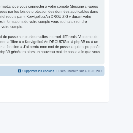
ermettant de vous connecter à votre compte (désigné ci-après
gées par les lois de protection des données applicables dans
rriel requis par « Korvigelloù An DROUIZIG » durant votre
lles informations de votre compte vous souhaitez rendre
r votre compte.
 de passe sur plusieurs sites internet différents. Votre mot de
nne affiliée à « Korvigelloù An DROUIZIG », à phpBB ou à un
er la fonction « J’ai perdu mon mot de passe » qui est proposée
ciel phpBB générera alors un nouveau mot de passe afin que vous
Supprimer les cookies
Fuseau horaire sur
UTC+01:00