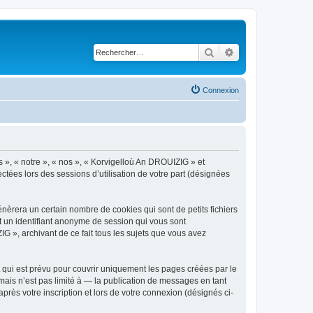
Rechercher
Recherche avancé
Connexion
s », « notre », « nos », « Korvigelloù An DROUIZIG » et
ctées lors des sessions d’utilisation de votre part (désignées
èrera un certain nombre de cookies qui sont de petits fichiers
et un identifiant anonyme de session qui vous sont
G », archivant de ce fait tous les sujets que vous avez
qui est prévu pour couvrir uniquement les pages créées par le
ais n’est pas limité à — la publication de messages en tant
rès votre inscription et lors de votre connexion (désignés ci-