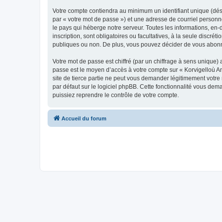
Votre compte contiendra au minimum un identifiant unique (dés
par « votre mot de passe ») et une adresse de courriel person
le pays qui héberge notre serveur. Toutes les informations, en-
inscription, sont obligatoires ou facultatives, à la seule disc
publiques ou non. De plus, vous pouvez décider de vous abonner
Votre mot de passe est chiffré (par un chiffrage à sens unique) 
passe est le moyen d’accès à votre compte sur « Korvigelloù 
site de tierce partie ne peut vous demander légitimement votre
par défaut sur le logiciel phpBB. Cette fonctionnalité vous dem
puissiez reprendre le contrôle de votre compte.
Accueil du forum