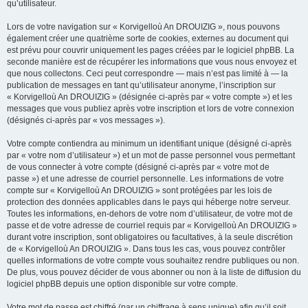
qu’utilisateur.
Lors de votre navigation sur « Korvigelloù An DROUIZIG », nous pouvons
également créer une quatrième sorte de cookies, externes au document qui
est prévu pour couvrir uniquement les pages créées par le logiciel phpBB. La
seconde manière est de récupérer les informations que vous nous envoyez et
que nous collectons. Ceci peut correspondre — mais n’est pas limité à — la
publication de messages en tant qu’utilisateur anonyme, l’inscription sur
« Korvigelloù An DROUIZIG » (désignée ci-après par « votre compte ») et les
messages que vous publiez après votre inscription et lors de votre connexion
(désignés ci-après par « vos messages »).
Votre compte contiendra au minimum un identifiant unique (désigné ci-après
par « votre nom d’utilisateur ») et un mot de passe personnel vous permettant
de vous connecter à votre compte (désigné ci-après par « votre mot de
passe ») et une adresse de courriel personnelle. Les informations de votre
compte sur « Korvigelloù An DROUIZIG » sont protégées par les lois de
protection des données applicables dans le pays qui héberge notre serveur.
Toutes les informations, en-dehors de votre nom d’utilisateur, de votre mot de
passe et de votre adresse de courriel requis par « Korvigelloù An DROUIZIG »
durant votre inscription, sont obligatoires ou facultatives, à la seule discrétion
de « Korvigelloù An DROUIZIG ». Dans tous les cas, vous pouvez contrôler
quelles informations de votre compte vous souhaitez rendre publiques ou non.
De plus, vous pouvez décider de vous abonner ou non à la liste de diffusion du
logiciel phpBB depuis une option disponible sur votre compte.
Votre mot de passe est chiffré (par un chiffrage à sens unique) afin qu’il soit