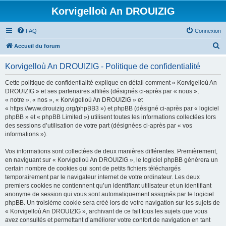
Korvigelloù An DROUIZIG
FAQ
Connexion
R
Accueil du forum
e
Korvigelloù An DROUIZIG - Politique de confidentialité
c
h
Cette politique de confidentialité explique en détail comment « Korvigelloù An
DROUIZIG » et ses partenaires affiliés (désignés ci-après par « nous »,
e
« notre », « nos », « Korvigelloù An DROUIZIG » et
r
« https://www.drouizig.org/phpBB3 ») et phpBB (désigné ci-après par « logiciel
phpBB » et « phpBB Limited ») utilisent toutes les informations collectées lors
c
des sessions d’utilisation de votre part (désignées ci-après par « vos
h
informations »).
e
Vos informations sont collectées de deux manières différentes. Premièrement,
r
en naviguant sur « Korvigelloù An DROUIZIG », le logiciel phpBB génèrera un
certain nombre de cookies qui sont de petits fichiers téléchargés
temporairement par le navigateur internet de votre ordinateur. Les deux
premiers cookies ne contiennent qu’un identifiant utilisateur et un identifiant
anonyme de session qui vous sont automatiquement assignés par le logiciel
phpBB. Un troisième cookie sera créé lors de votre navigation sur les sujets de
« Korvigelloù An DROUIZIG », archivant de ce fait tous les sujets que vous
avez consultés et permettant d’améliorer votre confort de navigation en tant