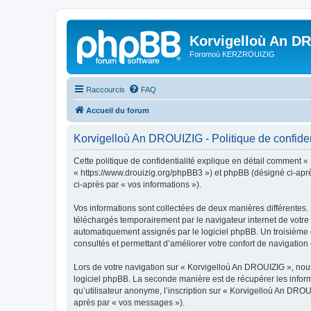
Korvigelloù An D
Foromoù KERZROUIZIG
Raccourcis
FAQ
Accueil du forum
Korvigelloù An DROUIZIG - Politique de confiden
Cette politique de confidentialité explique en détail comment «
« https://www.drouizig.org/phpBB3 ») et phpBB (désigné ci-après 
ci-après par « vos informations »).
Vos informations sont collectées de deux manières différentes.
téléchargés temporairement par le navigateur internet de votre 
automatiquement assignés par le logiciel phpBB. Un troisième co
consultés et permettant d’améliorer votre confort de navigation e
Lors de votre navigation sur « Korvigelloù An DROUIZIG », no
logiciel phpBB. La seconde manière est de récupérer les infor
qu’utilisateur anonyme, l’inscription sur « Korvigelloù An DROU
après par « vos messages »).