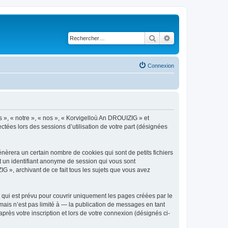
Rechercher
Recherche avancé
Connexion
s », « notre », « nos », « Korvigelloù An DROUIZIG » et
ctées lors des sessions d’utilisation de votre part (désignées
èrera un certain nombre de cookies qui sont de petits fichiers
et un identifiant anonyme de session qui vous sont
G », archivant de ce fait tous les sujets que vous avez
qui est prévu pour couvrir uniquement les pages créées par le
ais n’est pas limité à — la publication de messages en tant
rès votre inscription et lors de votre connexion (désignés ci-