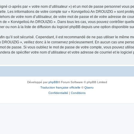
igné ci-après par « votre nom d’utilisateur ») et un mot de passe personnel vous p
nelle. Les informations de votre compte sur « Korvigelloù An DROUIZIG » sont proté
dehors de votre nom d’utilisateur, de votre mot de passe et de votre adresse de cou
rétion de « Korvigelloù An DROUIZIG ». Dans tous les cas, vous pouvez contrôler que
 ou non à la liste de diffusion du logiciel phpBB depuis une option disponible su
afin qu’il soit sécurisé. Cependant, il est recommandé de ne pas utiliser le même mot
An DROUIZIG », veillez donc à le conservez précieusement. En aucun cas une perso
 mot de passe. Si vous oubliez le mot de passe de votre compte, vous pouvez utilis
andera de spécifier votre nom d’utilisateur et votre adresse de courriel et le logi
Développé par
phpBB
® Forum Software © phpBB Limited
Traduction française officielle
©
Qiaeru
Confidentialité
|
Conditions