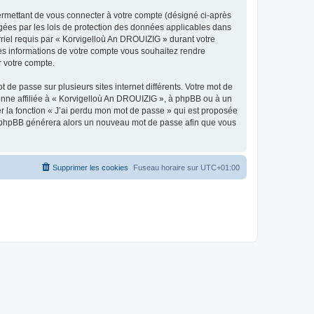
ermettant de vous connecter à votre compte (désigné ci-après
gées par les lois de protection des données applicables dans
rriel requis par « Korvigelloù An DROUIZIG » durant votre
lles informations de votre compte vous souhaitez rendre
r votre compte.
 de passe sur plusieurs sites internet différents. Votre mot de
nne affiliée à « Korvigelloù An DROUIZIG », à phpBB ou à un
er la fonction « J’ai perdu mon mot de passe » qui est proposée
ciel phpBB générera alors un nouveau mot de passe afin que vous
Supprimer les cookies
Fuseau horaire sur
UTC+01:00