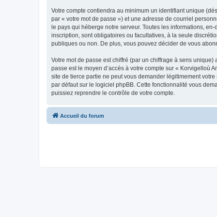
Votre compte contiendra au minimum un identifiant unique (dés
par « votre mot de passe ») et une adresse de courriel person
le pays qui héberge notre serveur. Toutes les informations, en-
inscription, sont obligatoires ou facultatives, à la seule disc
publiques ou non. De plus, vous pouvez décider de vous abonner
Votre mot de passe est chiffré (par un chiffrage à sens unique) 
passe est le moyen d’accès à votre compte sur « Korvigelloù 
site de tierce partie ne peut vous demander légitimement votre
par défaut sur le logiciel phpBB. Cette fonctionnalité vous dem
puissiez reprendre le contrôle de votre compte.
Accueil du forum