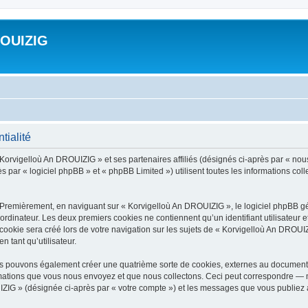
ROUIZIG
tialité
 Korvigelloù An DROUIZIG » et ses partenaires affiliés (désignés ci-après par « nou
par « logiciel phpBB » et « phpBB Limited ») utilisent toutes les informations colle
 Premièrement, en naviguant sur « Korvigelloù An DROUIZIG », le logiciel phpBB gén
ordinateur. Les deux premiers cookies ne contiennent qu’un identifiant utilisateur 
okie sera créé lors de votre navigation sur les sujets de « Korvigelloù An DROUIZI
n tant qu’utilisateur.
us pouvons également créer une quatrième sorte de cookies, externes au document 
mations que vous nous envoyez et que nous collectons. Ceci peut correspondre — m
IZIG » (désignée ci-après par « votre compte ») et les messages que vous publiez ap