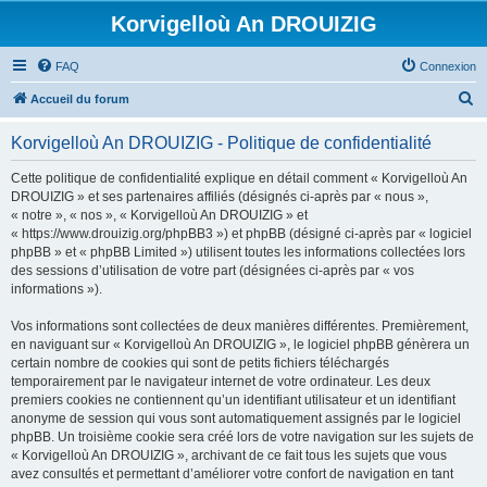
Korvigelloù An DROUIZIG
FAQ
Connexion
R
Accueil du forum
e
Korvigelloù An DROUIZIG - Politique de confidentialité
c
h
Cette politique de confidentialité explique en détail comment « Korvigelloù An
DROUIZIG » et ses partenaires affiliés (désignés ci-après par « nous »,
e
« notre », « nos », « Korvigelloù An DROUIZIG » et
r
« https://www.drouizig.org/phpBB3 ») et phpBB (désigné ci-après par « logiciel
phpBB » et « phpBB Limited ») utilisent toutes les informations collectées lors
c
des sessions d’utilisation de votre part (désignées ci-après par « vos
h
informations »).
e
Vos informations sont collectées de deux manières différentes. Premièrement,
r
en naviguant sur « Korvigelloù An DROUIZIG », le logiciel phpBB génèrera un
certain nombre de cookies qui sont de petits fichiers téléchargés
temporairement par le navigateur internet de votre ordinateur. Les deux
premiers cookies ne contiennent qu’un identifiant utilisateur et un identifiant
anonyme de session qui vous sont automatiquement assignés par le logiciel
phpBB. Un troisième cookie sera créé lors de votre navigation sur les sujets de
« Korvigelloù An DROUIZIG », archivant de ce fait tous les sujets que vous
avez consultés et permettant d’améliorer votre confort de navigation en tant