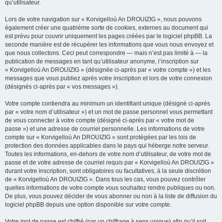
qu’utilisateur.
Lors de votre navigation sur « Korvigelloù An DROUIZIG », nous pouvons
également créer une quatrième sorte de cookies, externes au document qui
est prévu pour couvrir uniquement les pages créées par le logiciel phpBB. La
seconde manière est de récupérer les informations que vous nous envoyez et
que nous collectons. Ceci peut correspondre — mais n’est pas limité à — la
publication de messages en tant qu’utilisateur anonyme, l’inscription sur
« Korvigelloù An DROUIZIG » (désignée ci-après par « votre compte ») et les
messages que vous publiez après votre inscription et lors de votre connexion
(désignés ci-après par « vos messages »).
Votre compte contiendra au minimum un identifiant unique (désigné ci-après
par « votre nom d’utilisateur ») et un mot de passe personnel vous permettant
de vous connecter à votre compte (désigné ci-après par « votre mot de
passe ») et une adresse de courriel personnelle. Les informations de votre
compte sur « Korvigelloù An DROUIZIG » sont protégées par les lois de
protection des données applicables dans le pays qui héberge notre serveur.
Toutes les informations, en-dehors de votre nom d’utilisateur, de votre mot de
passe et de votre adresse de courriel requis par « Korvigelloù An DROUIZIG »
durant votre inscription, sont obligatoires ou facultatives, à la seule discrétion
de « Korvigelloù An DROUIZIG ». Dans tous les cas, vous pouvez contrôler
quelles informations de votre compte vous souhaitez rendre publiques ou non.
De plus, vous pouvez décider de vous abonner ou non à la liste de diffusion du
logiciel phpBB depuis une option disponible sur votre compte.
Votre mot de passe est chiffré (par un chiffrage à sens unique) afin qu’il soit