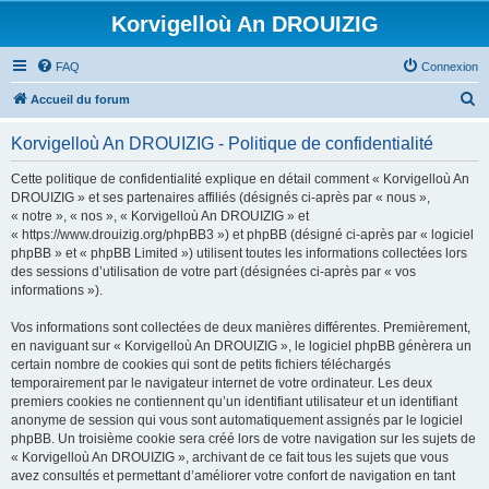
Korvigelloù An DROUIZIG
FAQ
Connexion
R
Accueil du forum
e
Korvigelloù An DROUIZIG - Politique de confidentialité
c
h
Cette politique de confidentialité explique en détail comment « Korvigelloù An
DROUIZIG » et ses partenaires affiliés (désignés ci-après par « nous »,
e
« notre », « nos », « Korvigelloù An DROUIZIG » et
r
« https://www.drouizig.org/phpBB3 ») et phpBB (désigné ci-après par « logiciel
phpBB » et « phpBB Limited ») utilisent toutes les informations collectées lors
c
des sessions d’utilisation de votre part (désignées ci-après par « vos
h
informations »).
e
Vos informations sont collectées de deux manières différentes. Premièrement,
r
en naviguant sur « Korvigelloù An DROUIZIG », le logiciel phpBB génèrera un
certain nombre de cookies qui sont de petits fichiers téléchargés
temporairement par le navigateur internet de votre ordinateur. Les deux
premiers cookies ne contiennent qu’un identifiant utilisateur et un identifiant
anonyme de session qui vous sont automatiquement assignés par le logiciel
phpBB. Un troisième cookie sera créé lors de votre navigation sur les sujets de
« Korvigelloù An DROUIZIG », archivant de ce fait tous les sujets que vous
avez consultés et permettant d’améliorer votre confort de navigation en tant