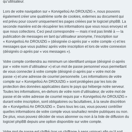
qu’utilisateur.
Lors de votre navigation sur « Korvigelloù An DROUIZIG », nous pouvons
également créer une quatrième sorte de cookies, externes au document qui
est prévu pour couvrir uniquement les pages créées par le logiciel phpBB. La
seconde manière est de récupérer les informations que vous nous envoyez et
que nous collectons. Ceci peut correspondre — mais n’est pas limité à — la
publication de messages en tant qu’utilisateur anonyme, l’inscription sur
« Korvigelloù An DROUIZIG » (désignée ci-après par « votre compte ») et les
messages que vous publiez après votre inscription et lors de votre connexion
(désignés ci-après par « vos messages »).
Votre compte contiendra au minimum un identifiant unique (désigné ci-après
par « votre nom d’utilisateur ») et un mot de passe personnel vous permettant
de vous connecter à votre compte (désigné ci-après par « votre mot de
passe ») et une adresse de courriel personnelle. Les informations de votre
compte sur « Korvigelloù An DROUIZIG » sont protégées par les lois de
protection des données applicables dans le pays qui héberge notre serveur.
Toutes les informations, en-dehors de votre nom d’utilisateur, de votre mot de
passe et de votre adresse de courriel requis par « Korvigelloù An DROUIZIG »
durant votre inscription, sont obligatoires ou facultatives, à la seule discrétion
de « Korvigelloù An DROUIZIG ». Dans tous les cas, vous pouvez contrôler
quelles informations de votre compte vous souhaitez rendre publiques ou non.
De plus, vous pouvez décider de vous abonner ou non à la liste de diffusion du
logiciel phpBB depuis une option disponible sur votre compte.
Votre mot de passe est chiffré (par un chiffrage à sens unique) afin qu’il soit