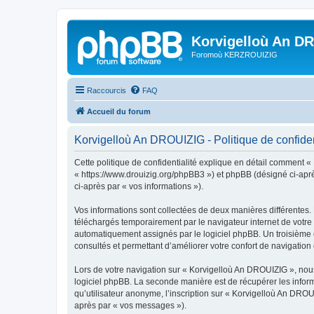
Korvigelloù An D
Foromoù KERZROUIZIG
Raccourcis
FAQ
Accueil du forum
Korvigelloù An DROUIZIG - Politique de confiden
Cette politique de confidentialité explique en détail comment «
« https://www.drouizig.org/phpBB3 ») et phpBB (désigné ci-après 
ci-après par « vos informations »).
Vos informations sont collectées de deux manières différentes.
téléchargés temporairement par le navigateur internet de votre 
automatiquement assignés par le logiciel phpBB. Un troisième co
consultés et permettant d’améliorer votre confort de navigation e
Lors de votre navigation sur « Korvigelloù An DROUIZIG », no
logiciel phpBB. La seconde manière est de récupérer les infor
qu’utilisateur anonyme, l’inscription sur « Korvigelloù An DROU
après par « vos messages »).