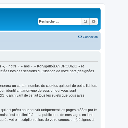
Rechercher
Recherche avancé
Connexion
s », « notre », « nos », « Korvigelloù An DROUIZIG » et
ctées lors des sessions d’utilisation de votre part (désignées
èrera un certain nombre de cookies qui sont de petits fichiers
et un identifiant anonyme de session qui vous sont
G », archivant de ce fait tous les sujets que vous avez
qui est prévu pour couvrir uniquement les pages créées par le
ais n’est pas limité à — la publication de messages en tant
rès votre inscription et lors de votre connexion (désignés ci-