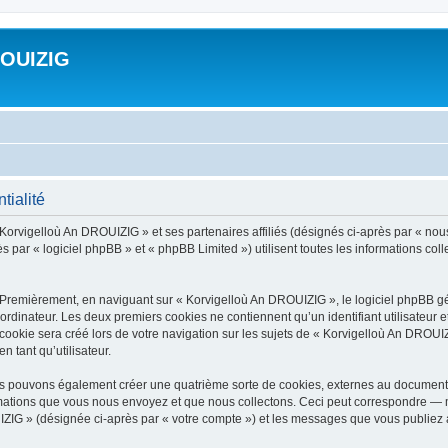
ROUIZIG
tialité
 Korvigelloù An DROUIZIG » et ses partenaires affiliés (désignés ci-après par « nou
par « logiciel phpBB » et « phpBB Limited ») utilisent toutes les informations colle
 Premièrement, en naviguant sur « Korvigelloù An DROUIZIG », le logiciel phpBB gén
ordinateur. Les deux premiers cookies ne contiennent qu’un identifiant utilisateur 
okie sera créé lors de votre navigation sur les sujets de « Korvigelloù An DROUIZI
n tant qu’utilisateur.
us pouvons également créer une quatrième sorte de cookies, externes au document 
mations que vous nous envoyez et que nous collectons. Ceci peut correspondre — m
IZIG » (désignée ci-après par « votre compte ») et les messages que vous publiez ap