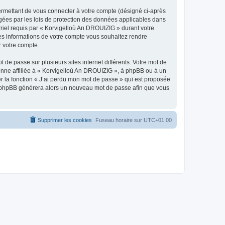
ermettant de vous connecter à votre compte (désigné ci-après
gées par les lois de protection des données applicables dans
rriel requis par « Korvigelloù An DROUIZIG » durant votre
lles informations de votre compte vous souhaitez rendre
r votre compte.
 de passe sur plusieurs sites internet différents. Votre mot de
nne affiliée à « Korvigelloù An DROUIZIG », à phpBB ou à un
er la fonction « J’ai perdu mon mot de passe » qui est proposée
ciel phpBB générera alors un nouveau mot de passe afin que vous
Supprimer les cookies
Fuseau horaire sur
UTC+01:00