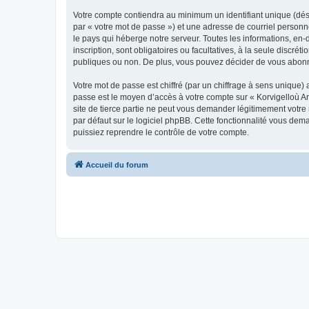
Votre compte contiendra au minimum un identifiant unique (dés
par « votre mot de passe ») et une adresse de courriel person
le pays qui héberge notre serveur. Toutes les informations, en-
inscription, sont obligatoires ou facultatives, à la seule disc
publiques ou non. De plus, vous pouvez décider de vous abonner
Votre mot de passe est chiffré (par un chiffrage à sens unique) 
passe est le moyen d’accès à votre compte sur « Korvigelloù 
site de tierce partie ne peut vous demander légitimement votre
par défaut sur le logiciel phpBB. Cette fonctionnalité vous dem
puissiez reprendre le contrôle de votre compte.
Accueil du forum