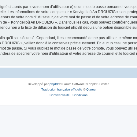
igné ci-après par « votre nom d’utilisateur ») et un mot de passe personnel vous p
nelle. Les informations de votre compte sur « Korvigelloù An DROUIZIG » sont proté
dehors de votre nom d’utilisateur, de votre mot de passe et de votre adresse de cou
rétion de « Korvigelloù An DROUIZIG ». Dans tous les cas, vous pouvez contrôler que
 ou non à la liste de diffusion du logiciel phpBB depuis une option disponible su
afin qu’il soit sécurisé. Cependant, il est recommandé de ne pas utiliser le même mot
An DROUIZIG », veillez donc à le conservez précieusement. En aucun cas une perso
 mot de passe. Si vous oubliez le mot de passe de votre compte, vous pouvez utilis
andera de spécifier votre nom d’utilisateur et votre adresse de courriel et le logi
Développé par
phpBB
® Forum Software © phpBB Limited
Traduction française officielle
©
Qiaeru
Confidentialité
|
Conditions