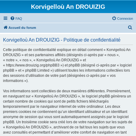
Korvigelloù An DROUIZIG
FAQ
Connexion
R
Accueil du forum
e
Korvigelloù An DROUIZIG - Politique de confidentialité
c
h
Cette politique de confidentialité explique en détail comment « Korvigelloù An
DROUIZIG » et ses partenaires affiliés (désignés ci-après par « nous »,
e
« notre », « nos », « Korvigelloù An DROUIZIG » et
r
« https://www.drouizig.org/phpBB3 ») et phpBB (désigné ci-après par « logiciel
phpBB » et « phpBB Limited ») utilisent toutes les informations collectées lors
c
des sessions d’utilisation de votre part (désignées ci-après par « vos
h
informations »).
e
Vos informations sont collectées de deux manières différentes. Premièrement,
r
en naviguant sur « Korvigelloù An DROUIZIG », le logiciel phpBB génèrera un
certain nombre de cookies qui sont de petits fichiers téléchargés
temporairement par le navigateur internet de votre ordinateur. Les deux
premiers cookies ne contiennent qu’un identifiant utilisateur et un identifiant
anonyme de session qui vous sont automatiquement assignés par le logiciel
phpBB. Un troisième cookie sera créé lors de votre navigation sur les sujets de
« Korvigelloù An DROUIZIG », archivant de ce fait tous les sujets que vous
avez consultés et permettant d’améliorer votre confort de navigation en tant