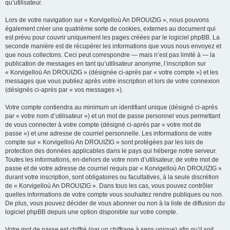
qu’utilisateur.
Lors de votre navigation sur « Korvigelloù An DROUIZIG », nous pouvons
également créer une quatrième sorte de cookies, externes au document qui
est prévu pour couvrir uniquement les pages créées par le logiciel phpBB. La
seconde manière est de récupérer les informations que vous nous envoyez et
que nous collectons. Ceci peut correspondre — mais n’est pas limité à — la
publication de messages en tant qu’utilisateur anonyme, l’inscription sur
« Korvigelloù An DROUIZIG » (désignée ci-après par « votre compte ») et les
messages que vous publiez après votre inscription et lors de votre connexion
(désignés ci-après par « vos messages »).
Votre compte contiendra au minimum un identifiant unique (désigné ci-après
par « votre nom d’utilisateur ») et un mot de passe personnel vous permettant
de vous connecter à votre compte (désigné ci-après par « votre mot de
passe ») et une adresse de courriel personnelle. Les informations de votre
compte sur « Korvigelloù An DROUIZIG » sont protégées par les lois de
protection des données applicables dans le pays qui héberge notre serveur.
Toutes les informations, en-dehors de votre nom d’utilisateur, de votre mot de
passe et de votre adresse de courriel requis par « Korvigelloù An DROUIZIG »
durant votre inscription, sont obligatoires ou facultatives, à la seule discrétion
de « Korvigelloù An DROUIZIG ». Dans tous les cas, vous pouvez contrôler
quelles informations de votre compte vous souhaitez rendre publiques ou non.
De plus, vous pouvez décider de vous abonner ou non à la liste de diffusion du
logiciel phpBB depuis une option disponible sur votre compte.
Votre mot de passe est chiffré (par un chiffrage à sens unique) afin qu’il soit