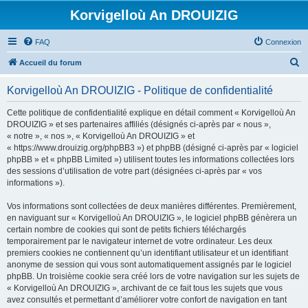
Korvigelloù An DROUIZIG
FAQ
Connexion
R
Accueil du forum
e
Korvigelloù An DROUIZIG - Politique de confidentialité
c
h
Cette politique de confidentialité explique en détail comment « Korvigelloù An
DROUIZIG » et ses partenaires affiliés (désignés ci-après par « nous »,
e
« notre », « nos », « Korvigelloù An DROUIZIG » et
r
« https://www.drouizig.org/phpBB3 ») et phpBB (désigné ci-après par « logiciel
phpBB » et « phpBB Limited ») utilisent toutes les informations collectées lors
c
des sessions d’utilisation de votre part (désignées ci-après par « vos
h
informations »).
e
Vos informations sont collectées de deux manières différentes. Premièrement,
r
en naviguant sur « Korvigelloù An DROUIZIG », le logiciel phpBB génèrera un
certain nombre de cookies qui sont de petits fichiers téléchargés
temporairement par le navigateur internet de votre ordinateur. Les deux
premiers cookies ne contiennent qu’un identifiant utilisateur et un identifiant
anonyme de session qui vous sont automatiquement assignés par le logiciel
phpBB. Un troisième cookie sera créé lors de votre navigation sur les sujets de
« Korvigelloù An DROUIZIG », archivant de ce fait tous les sujets que vous
avez consultés et permettant d’améliorer votre confort de navigation en tant