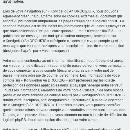
qu’utilisateur.
Lors de votre navigation sur « Korvigelloù An DROUIZIG », nous pouvons
également créer une quatrième sorte de cookies, externes au document qui
est prévu pour couvrir uniquement les pages créées par le logiciel phpBB. La
seconde manière est de récupérer les informations que vous nous envoyez et
que nous collectons. Ceci peut correspondre — mais n’est pas limité à — la
publication de messages en tant qu’utilisateur anonyme, l’inscription sur
« Korvigelloù An DROUIZIG » (désignée ci-après par « votre compte ») et les
messages que vous publiez après votre inscription et lors de votre connexion
(désignés ci-après par « vos messages »).
Votre compte contiendra au minimum un identifiant unique (désigné ci-après
par « votre nom d’utilisateur ») et un mot de passe personnel vous permettant
de vous connecter à votre compte (désigné ci-après par « votre mot de
passe ») et une adresse de courriel personnelle. Les informations de votre
compte sur « Korvigelloù An DROUIZIG » sont protégées par les lois de
protection des données applicables dans le pays qui héberge notre serveur.
Toutes les informations, en-dehors de votre nom d’utilisateur, de votre mot de
passe et de votre adresse de courriel requis par « Korvigelloù An DROUIZIG »
durant votre inscription, sont obligatoires ou facultatives, à la seule discrétion
de « Korvigelloù An DROUIZIG ». Dans tous les cas, vous pouvez contrôler
quelles informations de votre compte vous souhaitez rendre publiques ou non.
De plus, vous pouvez décider de vous abonner ou non à la liste de diffusion du
logiciel phpBB depuis une option disponible sur votre compte.
Votre mot de passe est chiffré (par un chiffrage à sens unique) afin qu’il soit