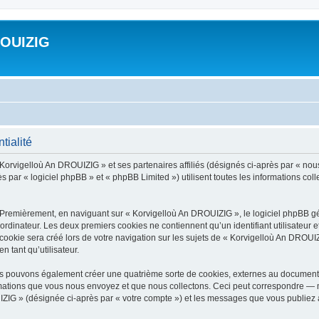
ROUIZIG
tialité
 Korvigelloù An DROUIZIG » et ses partenaires affiliés (désignés ci-après par « nou
par « logiciel phpBB » et « phpBB Limited ») utilisent toutes les informations colle
 Premièrement, en naviguant sur « Korvigelloù An DROUIZIG », le logiciel phpBB gén
ordinateur. Les deux premiers cookies ne contiennent qu’un identifiant utilisateur 
okie sera créé lors de votre navigation sur les sujets de « Korvigelloù An DROUIZI
n tant qu’utilisateur.
us pouvons également créer une quatrième sorte de cookies, externes au document 
mations que vous nous envoyez et que nous collectons. Ceci peut correspondre — m
IZIG » (désignée ci-après par « votre compte ») et les messages que vous publiez ap