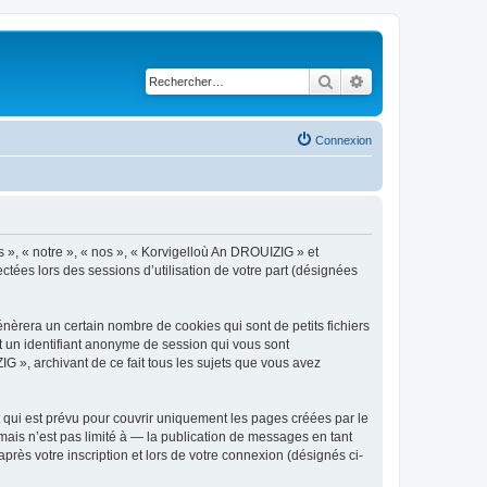
Rechercher
Recherche avancé
Connexion
s », « notre », « nos », « Korvigelloù An DROUIZIG » et
ctées lors des sessions d’utilisation de votre part (désignées
èrera un certain nombre de cookies qui sont de petits fichiers
et un identifiant anonyme de session qui vous sont
G », archivant de ce fait tous les sujets que vous avez
qui est prévu pour couvrir uniquement les pages créées par le
ais n’est pas limité à — la publication de messages en tant
rès votre inscription et lors de votre connexion (désignés ci-