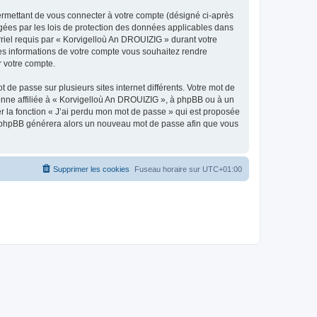
ermettant de vous connecter à votre compte (désigné ci-après
gées par les lois de protection des données applicables dans
rriel requis par « Korvigelloù An DROUIZIG » durant votre
lles informations de votre compte vous souhaitez rendre
r votre compte.
 de passe sur plusieurs sites internet différents. Votre mot de
nne affiliée à « Korvigelloù An DROUIZIG », à phpBB ou à un
er la fonction « J’ai perdu mon mot de passe » qui est proposée
ciel phpBB générera alors un nouveau mot de passe afin que vous
Supprimer les cookies
Fuseau horaire sur
UTC+01:00