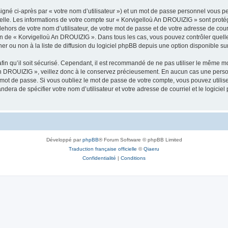
igné ci-après par « votre nom d’utilisateur ») et un mot de passe personnel vous p
nelle. Les informations de votre compte sur « Korvigelloù An DROUIZIG » sont proté
dehors de votre nom d’utilisateur, de votre mot de passe et de votre adresse de cou
rétion de « Korvigelloù An DROUIZIG ». Dans tous les cas, vous pouvez contrôler que
 ou non à la liste de diffusion du logiciel phpBB depuis une option disponible su
afin qu’il soit sécurisé. Cependant, il est recommandé de ne pas utiliser le même mot
An DROUIZIG », veillez donc à le conservez précieusement. En aucun cas une perso
 mot de passe. Si vous oubliez le mot de passe de votre compte, vous pouvez utilis
andera de spécifier votre nom d’utilisateur et votre adresse de courriel et le logi
Développé par
phpBB
® Forum Software © phpBB Limited
Traduction française officielle
©
Qiaeru
Confidentialité
|
Conditions