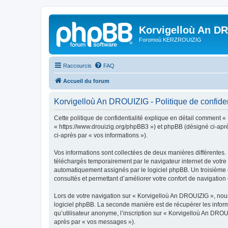
Korvigelloù An D
Foromoù KERZROUIZIG
Raccourcis
FAQ
Accueil du forum
Korvigelloù An DROUIZIG - Politique de confiden
Cette politique de confidentialité explique en détail comment «
« https://www.drouizig.org/phpBB3 ») et phpBB (désigné ci-après 
ci-après par « vos informations »).
Vos informations sont collectées de deux manières différentes.
téléchargés temporairement par le navigateur internet de votre 
automatiquement assignés par le logiciel phpBB. Un troisième co
consultés et permettant d’améliorer votre confort de navigation e
Lors de votre navigation sur « Korvigelloù An DROUIZIG », no
logiciel phpBB. La seconde manière est de récupérer les infor
qu’utilisateur anonyme, l’inscription sur « Korvigelloù An DROU
après par « vos messages »).