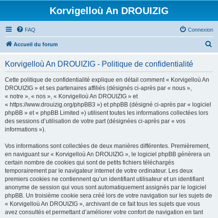
Korvigelloù An DROUIZIG
FAQ
Connexion
R
Accueil du forum
e
Korvigelloù An DROUIZIG - Politique de confidentialité
c
h
Cette politique de confidentialité explique en détail comment « Korvigelloù An
DROUIZIG » et ses partenaires affiliés (désignés ci-après par « nous »,
e
« notre », « nos », « Korvigelloù An DROUIZIG » et
r
« https://www.drouizig.org/phpBB3 ») et phpBB (désigné ci-après par « logiciel
phpBB » et « phpBB Limited ») utilisent toutes les informations collectées lors
c
des sessions d’utilisation de votre part (désignées ci-après par « vos
h
informations »).
e
Vos informations sont collectées de deux manières différentes. Premièrement,
r
en naviguant sur « Korvigelloù An DROUIZIG », le logiciel phpBB génèrera un
certain nombre de cookies qui sont de petits fichiers téléchargés
temporairement par le navigateur internet de votre ordinateur. Les deux
premiers cookies ne contiennent qu’un identifiant utilisateur et un identifiant
anonyme de session qui vous sont automatiquement assignés par le logiciel
phpBB. Un troisième cookie sera créé lors de votre navigation sur les sujets de
« Korvigelloù An DROUIZIG », archivant de ce fait tous les sujets que vous
avez consultés et permettant d’améliorer votre confort de navigation en tant