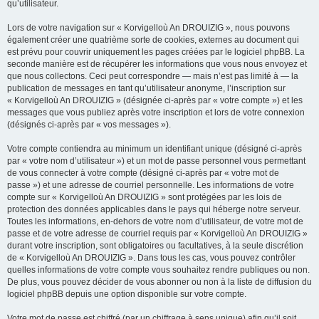
qu’utilisateur.
Lors de votre navigation sur « Korvigelloù An DROUIZIG », nous pouvons
également créer une quatrième sorte de cookies, externes au document qui
est prévu pour couvrir uniquement les pages créées par le logiciel phpBB. La
seconde manière est de récupérer les informations que vous nous envoyez et
que nous collectons. Ceci peut correspondre — mais n’est pas limité à — la
publication de messages en tant qu’utilisateur anonyme, l’inscription sur
« Korvigelloù An DROUIZIG » (désignée ci-après par « votre compte ») et les
messages que vous publiez après votre inscription et lors de votre connexion
(désignés ci-après par « vos messages »).
Votre compte contiendra au minimum un identifiant unique (désigné ci-après
par « votre nom d’utilisateur ») et un mot de passe personnel vous permettant
de vous connecter à votre compte (désigné ci-après par « votre mot de
passe ») et une adresse de courriel personnelle. Les informations de votre
compte sur « Korvigelloù An DROUIZIG » sont protégées par les lois de
protection des données applicables dans le pays qui héberge notre serveur.
Toutes les informations, en-dehors de votre nom d’utilisateur, de votre mot de
passe et de votre adresse de courriel requis par « Korvigelloù An DROUIZIG »
durant votre inscription, sont obligatoires ou facultatives, à la seule discrétion
de « Korvigelloù An DROUIZIG ». Dans tous les cas, vous pouvez contrôler
quelles informations de votre compte vous souhaitez rendre publiques ou non.
De plus, vous pouvez décider de vous abonner ou non à la liste de diffusion du
logiciel phpBB depuis une option disponible sur votre compte.
Votre mot de passe est chiffré (par un chiffrage à sens unique) afin qu’il soit