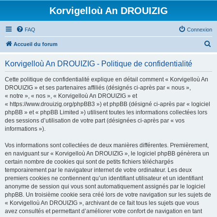
Korvigelloù An DROUIZIG
FAQ
Connexion
R
Accueil du forum
e
Korvigelloù An DROUIZIG - Politique de confidentialité
c
h
Cette politique de confidentialité explique en détail comment « Korvigelloù An
DROUIZIG » et ses partenaires affiliés (désignés ci-après par « nous »,
e
« notre », « nos », « Korvigelloù An DROUIZIG » et
r
« https://www.drouizig.org/phpBB3 ») et phpBB (désigné ci-après par « logiciel
phpBB » et « phpBB Limited ») utilisent toutes les informations collectées lors
c
des sessions d’utilisation de votre part (désignées ci-après par « vos
h
informations »).
e
Vos informations sont collectées de deux manières différentes. Premièrement,
r
en naviguant sur « Korvigelloù An DROUIZIG », le logiciel phpBB génèrera un
certain nombre de cookies qui sont de petits fichiers téléchargés
temporairement par le navigateur internet de votre ordinateur. Les deux
premiers cookies ne contiennent qu’un identifiant utilisateur et un identifiant
anonyme de session qui vous sont automatiquement assignés par le logiciel
phpBB. Un troisième cookie sera créé lors de votre navigation sur les sujets de
« Korvigelloù An DROUIZIG », archivant de ce fait tous les sujets que vous
avez consultés et permettant d’améliorer votre confort de navigation en tant