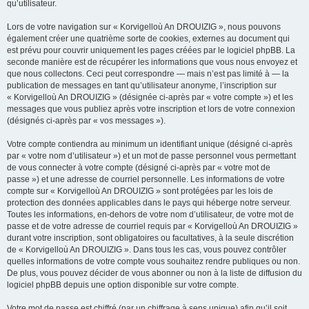
qu’utilisateur.
Lors de votre navigation sur « Korvigelloù An DROUIZIG », nous pouvons
également créer une quatrième sorte de cookies, externes au document qui
est prévu pour couvrir uniquement les pages créées par le logiciel phpBB. La
seconde manière est de récupérer les informations que vous nous envoyez et
que nous collectons. Ceci peut correspondre — mais n’est pas limité à — la
publication de messages en tant qu’utilisateur anonyme, l’inscription sur
« Korvigelloù An DROUIZIG » (désignée ci-après par « votre compte ») et les
messages que vous publiez après votre inscription et lors de votre connexion
(désignés ci-après par « vos messages »).
Votre compte contiendra au minimum un identifiant unique (désigné ci-après
par « votre nom d’utilisateur ») et un mot de passe personnel vous permettant
de vous connecter à votre compte (désigné ci-après par « votre mot de
passe ») et une adresse de courriel personnelle. Les informations de votre
compte sur « Korvigelloù An DROUIZIG » sont protégées par les lois de
protection des données applicables dans le pays qui héberge notre serveur.
Toutes les informations, en-dehors de votre nom d’utilisateur, de votre mot de
passe et de votre adresse de courriel requis par « Korvigelloù An DROUIZIG »
durant votre inscription, sont obligatoires ou facultatives, à la seule discrétion
de « Korvigelloù An DROUIZIG ». Dans tous les cas, vous pouvez contrôler
quelles informations de votre compte vous souhaitez rendre publiques ou non.
De plus, vous pouvez décider de vous abonner ou non à la liste de diffusion du
logiciel phpBB depuis une option disponible sur votre compte.
Votre mot de passe est chiffré (par un chiffrage à sens unique) afin qu’il soit