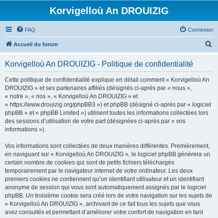
Korvigelloù An DROUIZIG
FAQ
Connexion
R
Accueil du forum
e
Korvigelloù An DROUIZIG - Politique de confidentialité
c
h
Cette politique de confidentialité explique en détail comment « Korvigelloù An
DROUIZIG » et ses partenaires affiliés (désignés ci-après par « nous »,
e
« notre », « nos », « Korvigelloù An DROUIZIG » et
r
« https://www.drouizig.org/phpBB3 ») et phpBB (désigné ci-après par « logiciel
phpBB » et « phpBB Limited ») utilisent toutes les informations collectées lors
c
des sessions d’utilisation de votre part (désignées ci-après par « vos
h
informations »).
e
Vos informations sont collectées de deux manières différentes. Premièrement,
r
en naviguant sur « Korvigelloù An DROUIZIG », le logiciel phpBB génèrera un
certain nombre de cookies qui sont de petits fichiers téléchargés
temporairement par le navigateur internet de votre ordinateur. Les deux
premiers cookies ne contiennent qu’un identifiant utilisateur et un identifiant
anonyme de session qui vous sont automatiquement assignés par le logiciel
phpBB. Un troisième cookie sera créé lors de votre navigation sur les sujets de
« Korvigelloù An DROUIZIG », archivant de ce fait tous les sujets que vous
avez consultés et permettant d’améliorer votre confort de navigation en tant