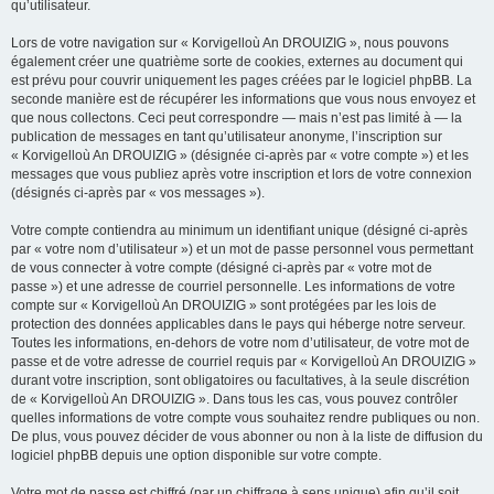
qu’utilisateur.
Lors de votre navigation sur « Korvigelloù An DROUIZIG », nous pouvons
également créer une quatrième sorte de cookies, externes au document qui
est prévu pour couvrir uniquement les pages créées par le logiciel phpBB. La
seconde manière est de récupérer les informations que vous nous envoyez et
que nous collectons. Ceci peut correspondre — mais n’est pas limité à — la
publication de messages en tant qu’utilisateur anonyme, l’inscription sur
« Korvigelloù An DROUIZIG » (désignée ci-après par « votre compte ») et les
messages que vous publiez après votre inscription et lors de votre connexion
(désignés ci-après par « vos messages »).
Votre compte contiendra au minimum un identifiant unique (désigné ci-après
par « votre nom d’utilisateur ») et un mot de passe personnel vous permettant
de vous connecter à votre compte (désigné ci-après par « votre mot de
passe ») et une adresse de courriel personnelle. Les informations de votre
compte sur « Korvigelloù An DROUIZIG » sont protégées par les lois de
protection des données applicables dans le pays qui héberge notre serveur.
Toutes les informations, en-dehors de votre nom d’utilisateur, de votre mot de
passe et de votre adresse de courriel requis par « Korvigelloù An DROUIZIG »
durant votre inscription, sont obligatoires ou facultatives, à la seule discrétion
de « Korvigelloù An DROUIZIG ». Dans tous les cas, vous pouvez contrôler
quelles informations de votre compte vous souhaitez rendre publiques ou non.
De plus, vous pouvez décider de vous abonner ou non à la liste de diffusion du
logiciel phpBB depuis une option disponible sur votre compte.
Votre mot de passe est chiffré (par un chiffrage à sens unique) afin qu’il soit