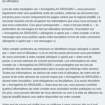
qu’utilisateur.
Lors de votre navigation sur « Korvigelloù An DROUIZIG », nous pouvons
également créer une quatrième sorte de cookies, externes au document qui
est prévu pour couvrir uniquement les pages créées par le logiciel phpBB. La
seconde manière est de récupérer les informations que vous nous envoyez et
que nous collectons. Ceci peut correspondre — mais n’est pas limité à — la
publication de messages en tant qu’utilisateur anonyme, l’inscription sur
« Korvigelloù An DROUIZIG » (désignée ci-après par « votre compte ») et les
messages que vous publiez après votre inscription et lors de votre connexion
(désignés ci-après par « vos messages »).
Votre compte contiendra au minimum un identifiant unique (désigné ci-après
par « votre nom d’utilisateur ») et un mot de passe personnel vous permettant
de vous connecter à votre compte (désigné ci-après par « votre mot de
passe ») et une adresse de courriel personnelle. Les informations de votre
compte sur « Korvigelloù An DROUIZIG » sont protégées par les lois de
protection des données applicables dans le pays qui héberge notre serveur.
Toutes les informations, en-dehors de votre nom d’utilisateur, de votre mot de
passe et de votre adresse de courriel requis par « Korvigelloù An DROUIZIG »
durant votre inscription, sont obligatoires ou facultatives, à la seule discrétion
de « Korvigelloù An DROUIZIG ». Dans tous les cas, vous pouvez contrôler
quelles informations de votre compte vous souhaitez rendre publiques ou non.
De plus, vous pouvez décider de vous abonner ou non à la liste de diffusion du
logiciel phpBB depuis une option disponible sur votre compte.
Votre mot de passe est chiffré (par un chiffrage à sens unique) afin qu’il soit