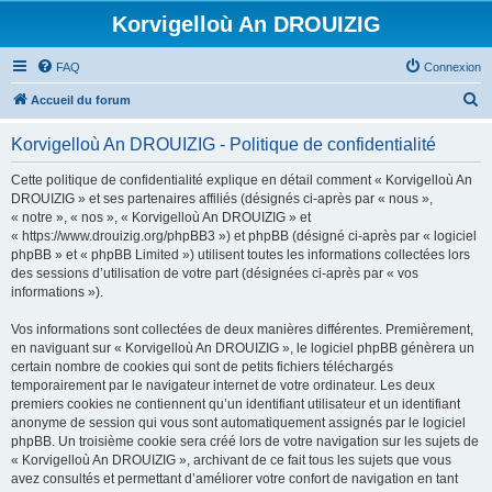
Korvigelloù An DROUIZIG
FAQ
Connexion
R
Accueil du forum
e
Korvigelloù An DROUIZIG - Politique de confidentialité
c
h
Cette politique de confidentialité explique en détail comment « Korvigelloù An
DROUIZIG » et ses partenaires affiliés (désignés ci-après par « nous »,
e
« notre », « nos », « Korvigelloù An DROUIZIG » et
r
« https://www.drouizig.org/phpBB3 ») et phpBB (désigné ci-après par « logiciel
phpBB » et « phpBB Limited ») utilisent toutes les informations collectées lors
c
des sessions d’utilisation de votre part (désignées ci-après par « vos
h
informations »).
e
Vos informations sont collectées de deux manières différentes. Premièrement,
r
en naviguant sur « Korvigelloù An DROUIZIG », le logiciel phpBB génèrera un
certain nombre de cookies qui sont de petits fichiers téléchargés
temporairement par le navigateur internet de votre ordinateur. Les deux
premiers cookies ne contiennent qu’un identifiant utilisateur et un identifiant
anonyme de session qui vous sont automatiquement assignés par le logiciel
phpBB. Un troisième cookie sera créé lors de votre navigation sur les sujets de
« Korvigelloù An DROUIZIG », archivant de ce fait tous les sujets que vous
avez consultés et permettant d’améliorer votre confort de navigation en tant