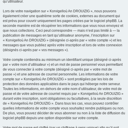
qu’utilisateur.
Lors de votre navigation sur « Korvigelloù An DROUIZIG », nous pouvons
également créer une quatrième sorte de cookies, externes au document qui
est prévu pour couvrir uniquement les pages créées par le logiciel phpBB. La
seconde manière est de récupérer les informations que vous nous envoyez et
que nous collectons. Ceci peut correspondre — mais n’est pas limité à — la
publication de messages en tant qu’utilisateur anonyme, l’inscription sur
« Korvigelloù An DROUIZIG » (désignée ci-après par « votre compte ») et les
messages que vous publiez après votre inscription et lors de votre connexion
(désignés ci-après par « vos messages »).
Votre compte contiendra au minimum un identifiant unique (désigné ci-après
par « votre nom d’utilisateur ») et un mot de passe personnel vous permettant
de vous connecter à votre compte (désigné ci-après par « votre mot de
passe ») et une adresse de courriel personnelle. Les informations de votre
compte sur « Korvigelloù An DROUIZIG » sont protégées par les lois de
protection des données applicables dans le pays qui héberge notre serveur.
Toutes les informations, en-dehors de votre nom d’utilisateur, de votre mot de
passe et de votre adresse de courriel requis par « Korvigelloù An DROUIZIG »
durant votre inscription, sont obligatoires ou facultatives, à la seule discrétion
de « Korvigelloù An DROUIZIG ». Dans tous les cas, vous pouvez contrôler
quelles informations de votre compte vous souhaitez rendre publiques ou non.
De plus, vous pouvez décider de vous abonner ou non à la liste de diffusion du
logiciel phpBB depuis une option disponible sur votre compte.
Votre mot de passe est chiffré (par un chiffrage à sens unique) afin qu’il soit