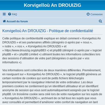
Korvigelloù An DROUIZIG
FAQ
Connexion
R
Accueil du forum
e
Korvigelloù An DROUIZIG - Politique de confidentialité
c
h
Cette politique de confidentialité explique en détail comment « Korvigelloù An
DROUIZIG » et ses partenaires affiliés (désignés ci-après par « nous »,
e
« notre », « nos », « Korvigelloù An DROUIZIG » et
r
« https://www.drouizig.org/phpBB3 ») et phpBB (désigné ci-après par « logiciel
phpBB » et « phpBB Limited ») utilisent toutes les informations collectées lors
c
des sessions d’utilisation de votre part (désignées ci-après par « vos
h
informations »).
e
Vos informations sont collectées de deux manières différentes. Premièrement,
r
en naviguant sur « Korvigelloù An DROUIZIG », le logiciel phpBB génèrera un
certain nombre de cookies qui sont de petits fichiers téléchargés
temporairement par le navigateur internet de votre ordinateur. Les deux
premiers cookies ne contiennent qu’un identifiant utilisateur et un identifiant
anonyme de session qui vous sont automatiquement assignés par le logiciel
phpBB. Un troisième cookie sera créé lors de votre navigation sur les sujets de
« Korvigelloù An DROUIZIG », archivant de ce fait tous les sujets que vous
avez consultés et permettant d’améliorer votre confort de navigation en tant