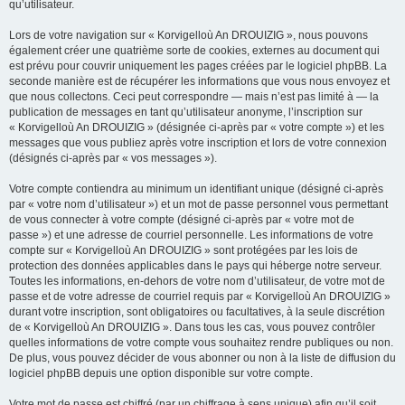
qu’utilisateur.
Lors de votre navigation sur « Korvigelloù An DROUIZIG », nous pouvons
également créer une quatrième sorte de cookies, externes au document qui
est prévu pour couvrir uniquement les pages créées par le logiciel phpBB. La
seconde manière est de récupérer les informations que vous nous envoyez et
que nous collectons. Ceci peut correspondre — mais n’est pas limité à — la
publication de messages en tant qu’utilisateur anonyme, l’inscription sur
« Korvigelloù An DROUIZIG » (désignée ci-après par « votre compte ») et les
messages que vous publiez après votre inscription et lors de votre connexion
(désignés ci-après par « vos messages »).
Votre compte contiendra au minimum un identifiant unique (désigné ci-après
par « votre nom d’utilisateur ») et un mot de passe personnel vous permettant
de vous connecter à votre compte (désigné ci-après par « votre mot de
passe ») et une adresse de courriel personnelle. Les informations de votre
compte sur « Korvigelloù An DROUIZIG » sont protégées par les lois de
protection des données applicables dans le pays qui héberge notre serveur.
Toutes les informations, en-dehors de votre nom d’utilisateur, de votre mot de
passe et de votre adresse de courriel requis par « Korvigelloù An DROUIZIG »
durant votre inscription, sont obligatoires ou facultatives, à la seule discrétion
de « Korvigelloù An DROUIZIG ». Dans tous les cas, vous pouvez contrôler
quelles informations de votre compte vous souhaitez rendre publiques ou non.
De plus, vous pouvez décider de vous abonner ou non à la liste de diffusion du
logiciel phpBB depuis une option disponible sur votre compte.
Votre mot de passe est chiffré (par un chiffrage à sens unique) afin qu’il soit