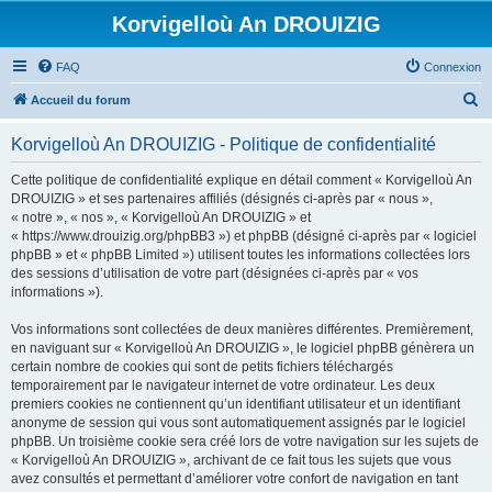
Korvigelloù An DROUIZIG
FAQ
Connexion
R
Accueil du forum
e
Korvigelloù An DROUIZIG - Politique de confidentialité
c
h
Cette politique de confidentialité explique en détail comment « Korvigelloù An
DROUIZIG » et ses partenaires affiliés (désignés ci-après par « nous »,
e
« notre », « nos », « Korvigelloù An DROUIZIG » et
r
« https://www.drouizig.org/phpBB3 ») et phpBB (désigné ci-après par « logiciel
phpBB » et « phpBB Limited ») utilisent toutes les informations collectées lors
c
des sessions d’utilisation de votre part (désignées ci-après par « vos
h
informations »).
e
Vos informations sont collectées de deux manières différentes. Premièrement,
r
en naviguant sur « Korvigelloù An DROUIZIG », le logiciel phpBB génèrera un
certain nombre de cookies qui sont de petits fichiers téléchargés
temporairement par le navigateur internet de votre ordinateur. Les deux
premiers cookies ne contiennent qu’un identifiant utilisateur et un identifiant
anonyme de session qui vous sont automatiquement assignés par le logiciel
phpBB. Un troisième cookie sera créé lors de votre navigation sur les sujets de
« Korvigelloù An DROUIZIG », archivant de ce fait tous les sujets que vous
avez consultés et permettant d’améliorer votre confort de navigation en tant