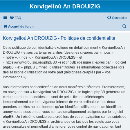
Korvigelloù An DROUIZIG
FAQ
Connexion
R
Accueil du forum
e
Korvigelloù An DROUIZIG - Politique de confidentialité
c
h
Cette politique de confidentialité explique en détail comment « Korvigelloù An
DROUIZIG » et ses partenaires affiliés (désignés ci-après par « nous »,
e
« notre », « nos », « Korvigelloù An DROUIZIG » et
r
« https://www.drouizig.org/phpBB3 ») et phpBB (désigné ci-après par « logiciel
phpBB » et « phpBB Limited ») utilisent toutes les informations collectées lors
c
des sessions d’utilisation de votre part (désignées ci-après par « vos
h
informations »).
e
Vos informations sont collectées de deux manières différentes. Premièrement,
r
en naviguant sur « Korvigelloù An DROUIZIG », le logiciel phpBB génèrera un
certain nombre de cookies qui sont de petits fichiers téléchargés
temporairement par le navigateur internet de votre ordinateur. Les deux
premiers cookies ne contiennent qu’un identifiant utilisateur et un identifiant
anonyme de session qui vous sont automatiquement assignés par le logiciel
phpBB. Un troisième cookie sera créé lors de votre navigation sur les sujets de
« Korvigelloù An DROUIZIG », archivant de ce fait tous les sujets que vous
avez consultés et permettant d’améliorer votre confort de navigation en tant