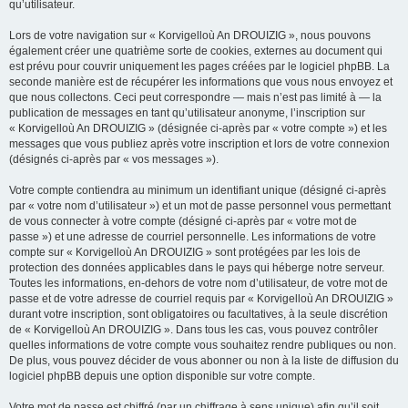
qu’utilisateur.
Lors de votre navigation sur « Korvigelloù An DROUIZIG », nous pouvons
également créer une quatrième sorte de cookies, externes au document qui
est prévu pour couvrir uniquement les pages créées par le logiciel phpBB. La
seconde manière est de récupérer les informations que vous nous envoyez et
que nous collectons. Ceci peut correspondre — mais n’est pas limité à — la
publication de messages en tant qu’utilisateur anonyme, l’inscription sur
« Korvigelloù An DROUIZIG » (désignée ci-après par « votre compte ») et les
messages que vous publiez après votre inscription et lors de votre connexion
(désignés ci-après par « vos messages »).
Votre compte contiendra au minimum un identifiant unique (désigné ci-après
par « votre nom d’utilisateur ») et un mot de passe personnel vous permettant
de vous connecter à votre compte (désigné ci-après par « votre mot de
passe ») et une adresse de courriel personnelle. Les informations de votre
compte sur « Korvigelloù An DROUIZIG » sont protégées par les lois de
protection des données applicables dans le pays qui héberge notre serveur.
Toutes les informations, en-dehors de votre nom d’utilisateur, de votre mot de
passe et de votre adresse de courriel requis par « Korvigelloù An DROUIZIG »
durant votre inscription, sont obligatoires ou facultatives, à la seule discrétion
de « Korvigelloù An DROUIZIG ». Dans tous les cas, vous pouvez contrôler
quelles informations de votre compte vous souhaitez rendre publiques ou non.
De plus, vous pouvez décider de vous abonner ou non à la liste de diffusion du
logiciel phpBB depuis une option disponible sur votre compte.
Votre mot de passe est chiffré (par un chiffrage à sens unique) afin qu’il soit