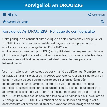
Korvigelloù An DROUIZIG
FAQ
Connexion
R
Accueil du forum
e
Korvigelloù An DROUIZIG - Politique de confidentialité
c
h
Cette politique de confidentialité explique en détail comment « Korvigelloù An
DROUIZIG » et ses partenaires affiliés (désignés ci-après par « nous »,
e
« notre », « nos », « Korvigelloù An DROUIZIG » et
r
« https://www.drouizig.org/phpBB3 ») et phpBB (désigné ci-après par « logiciel
phpBB » et « phpBB Limited ») utilisent toutes les informations collectées lors
c
des sessions d’utilisation de votre part (désignées ci-après par « vos
h
informations »).
e
Vos informations sont collectées de deux manières différentes. Premièrement,
r
en naviguant sur « Korvigelloù An DROUIZIG », le logiciel phpBB génèrera un
certain nombre de cookies qui sont de petits fichiers téléchargés
temporairement par le navigateur internet de votre ordinateur. Les deux
premiers cookies ne contiennent qu’un identifiant utilisateur et un identifiant
anonyme de session qui vous sont automatiquement assignés par le logiciel
phpBB. Un troisième cookie sera créé lors de votre navigation sur les sujets de
« Korvigelloù An DROUIZIG », archivant de ce fait tous les sujets que vous
avez consultés et permettant d’améliorer votre confort de navigation en tant