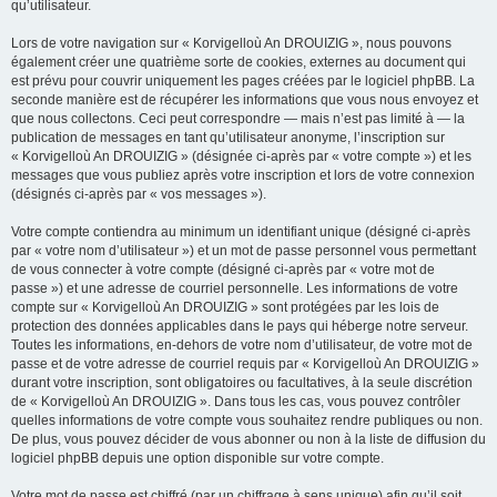
qu’utilisateur.
Lors de votre navigation sur « Korvigelloù An DROUIZIG », nous pouvons
également créer une quatrième sorte de cookies, externes au document qui
est prévu pour couvrir uniquement les pages créées par le logiciel phpBB. La
seconde manière est de récupérer les informations que vous nous envoyez et
que nous collectons. Ceci peut correspondre — mais n’est pas limité à — la
publication de messages en tant qu’utilisateur anonyme, l’inscription sur
« Korvigelloù An DROUIZIG » (désignée ci-après par « votre compte ») et les
messages que vous publiez après votre inscription et lors de votre connexion
(désignés ci-après par « vos messages »).
Votre compte contiendra au minimum un identifiant unique (désigné ci-après
par « votre nom d’utilisateur ») et un mot de passe personnel vous permettant
de vous connecter à votre compte (désigné ci-après par « votre mot de
passe ») et une adresse de courriel personnelle. Les informations de votre
compte sur « Korvigelloù An DROUIZIG » sont protégées par les lois de
protection des données applicables dans le pays qui héberge notre serveur.
Toutes les informations, en-dehors de votre nom d’utilisateur, de votre mot de
passe et de votre adresse de courriel requis par « Korvigelloù An DROUIZIG »
durant votre inscription, sont obligatoires ou facultatives, à la seule discrétion
de « Korvigelloù An DROUIZIG ». Dans tous les cas, vous pouvez contrôler
quelles informations de votre compte vous souhaitez rendre publiques ou non.
De plus, vous pouvez décider de vous abonner ou non à la liste de diffusion du
logiciel phpBB depuis une option disponible sur votre compte.
Votre mot de passe est chiffré (par un chiffrage à sens unique) afin qu’il soit