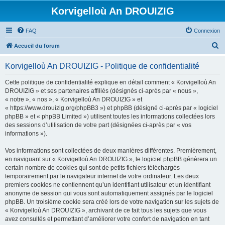
Korvigelloù An DROUIZIG
FAQ
Connexion
R
Accueil du forum
e
Korvigelloù An DROUIZIG - Politique de confidentialité
c
h
Cette politique de confidentialité explique en détail comment « Korvigelloù An
DROUIZIG » et ses partenaires affiliés (désignés ci-après par « nous »,
e
« notre », « nos », « Korvigelloù An DROUIZIG » et
r
« https://www.drouizig.org/phpBB3 ») et phpBB (désigné ci-après par « logiciel
phpBB » et « phpBB Limited ») utilisent toutes les informations collectées lors
c
des sessions d’utilisation de votre part (désignées ci-après par « vos
h
informations »).
e
Vos informations sont collectées de deux manières différentes. Premièrement,
r
en naviguant sur « Korvigelloù An DROUIZIG », le logiciel phpBB génèrera un
certain nombre de cookies qui sont de petits fichiers téléchargés
temporairement par le navigateur internet de votre ordinateur. Les deux
premiers cookies ne contiennent qu’un identifiant utilisateur et un identifiant
anonyme de session qui vous sont automatiquement assignés par le logiciel
phpBB. Un troisième cookie sera créé lors de votre navigation sur les sujets de
« Korvigelloù An DROUIZIG », archivant de ce fait tous les sujets que vous
avez consultés et permettant d’améliorer votre confort de navigation en tant