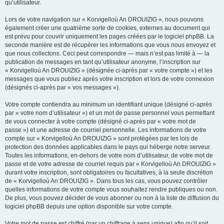
qu’utilisateur.
Lors de votre navigation sur « Korvigelloù An DROUIZIG », nous pouvons
également créer une quatrième sorte de cookies, externes au document qui
est prévu pour couvrir uniquement les pages créées par le logiciel phpBB. La
seconde manière est de récupérer les informations que vous nous envoyez et
que nous collectons. Ceci peut correspondre — mais n’est pas limité à — la
publication de messages en tant qu’utilisateur anonyme, l’inscription sur
« Korvigelloù An DROUIZIG » (désignée ci-après par « votre compte ») et les
messages que vous publiez après votre inscription et lors de votre connexion
(désignés ci-après par « vos messages »).
Votre compte contiendra au minimum un identifiant unique (désigné ci-après
par « votre nom d’utilisateur ») et un mot de passe personnel vous permettant
de vous connecter à votre compte (désigné ci-après par « votre mot de
passe ») et une adresse de courriel personnelle. Les informations de votre
compte sur « Korvigelloù An DROUIZIG » sont protégées par les lois de
protection des données applicables dans le pays qui héberge notre serveur.
Toutes les informations, en-dehors de votre nom d’utilisateur, de votre mot de
passe et de votre adresse de courriel requis par « Korvigelloù An DROUIZIG »
durant votre inscription, sont obligatoires ou facultatives, à la seule discrétion
de « Korvigelloù An DROUIZIG ». Dans tous les cas, vous pouvez contrôler
quelles informations de votre compte vous souhaitez rendre publiques ou non.
De plus, vous pouvez décider de vous abonner ou non à la liste de diffusion du
logiciel phpBB depuis une option disponible sur votre compte.
Votre mot de passe est chiffré (par un chiffrage à sens unique) afin qu’il soit